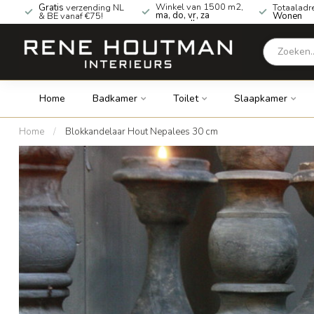
Winkel van 1500 m2,
Gratis
verzending NL
Totaaladr
ma, do, vr, za
& BE vanaf €75!
Wonen
geopend!
Home
Badkamer
Toilet
Slaapkamer
Home
/
Blokkandelaar Hout Nepalees 30 cm