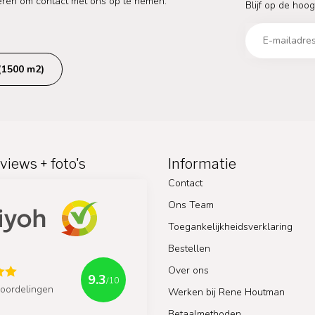
eren om contact met ons op te nemen.
Blijf op de hoog
(1500 m2)
views + foto's
Informatie
Contact
Ons Team
Toegankelijkheidsverklaring
Bestellen
Over ons
9.3
/10
oordelingen
Werken bij Rene Houtman
Betaalmethoden