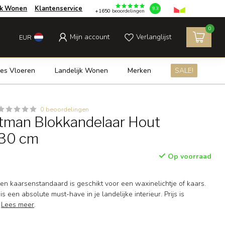
jk Wonen
Klantenservice
9.3
+1650
beoordelingen
0
Mijn account
Verlanglijst
EUR
es Vloeren
Landelijk Wonen
Merken
SALE!
0 beoordelingen
tman Blokkandelaar Hout
 30 cm
Op voorraad
en kaarsenstandaard is geschikt voor een waxinelichtje of kaars.
 een absolute must-have in je landelijke interieur. Prijs is
.
Lees meer
.