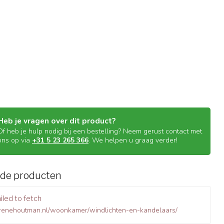
Heb je vragen over dit product?
Of heb je hulp nodig bij een bestelling? Neem gerust contact met
ons op via
+31 5 23 265 366
. We helpen u graag verder!
rde producten
iled to fetch
.renehoutman.nl/woonkamer/windlichten-en-kandelaars/