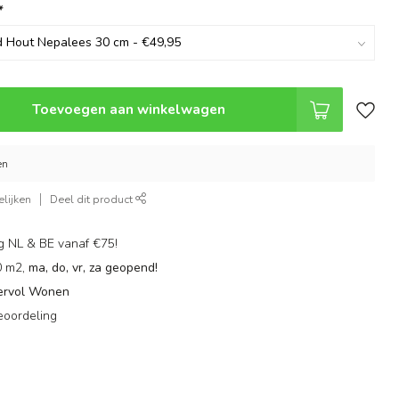
*
Toevoegen aan winkelwagen
en
lijken
Deel dit product
g NL & BE vanaf €75!
0 m2,
ma, do, vr, za geopend!
ervol Wonen
eoordeling