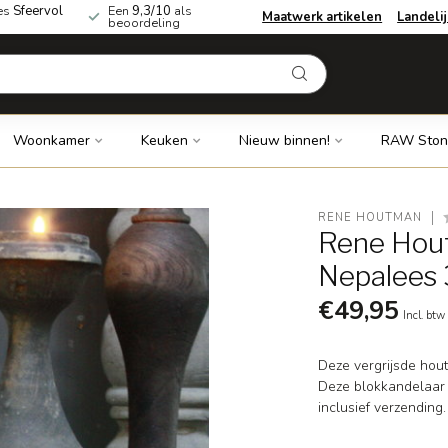
es
Sfeervol
Een
9,3/10
als
Maatwerk artikelen
Landeli
beoordeling
Woonkamer
Keuken
Nieuw binnen!
RAW Ston
RENE HOUTMAN
Rene Hou
Nepalees
€49,95
Incl. btw
Deze vergrijsde hout
Deze blokkandelaar is
inclusief verzending