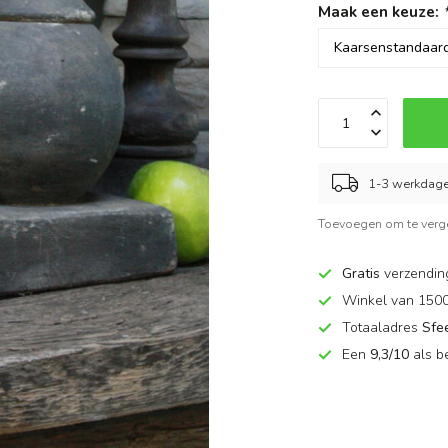
Maak een keuze:
1-3 werkdag
Toevoegen om te verge
Gratis
verzendin
Winkel van 150
Totaaladres
Sfe
Een
9,3/10
als b