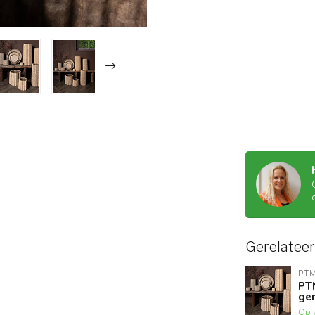
Gerelatee
PT
PT
ger
Op 