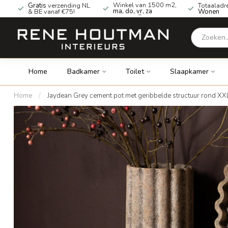
Winkel van 1500 m2,
Gratis
verzending NL
Totaaladr
ma, do, vr, za
& BE vanaf €75!
Wonen
geopend!
Home
Badkamer
Toilet
Slaapkamer
Home
/
Jaydean Grey cement pot met geribbelde structuur rond XX