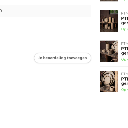
0
PT
PT
ger
Op 
PT
PT
ger
Je beoordeling toevoegen
Op 
PT
PT
ger
Op 