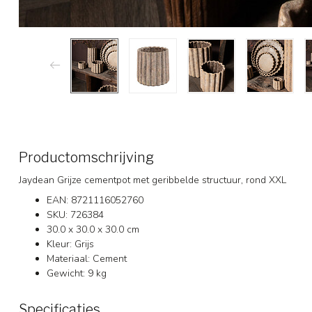
Productomschrijving
Jaydean Grijze cementpot met geribbelde structuur, rond XXL
EAN: 8721116052760
SKU: 726384
30.0 x 30.0 x 30.0 cm
Kleur: Grijs
Materiaal: Cement
Gewicht: 9 kg
Specificaties