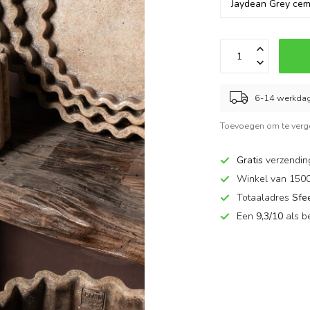
6-14 werkda
Toevoegen om te verge
Gratis
verzendin
Winkel van 150
Totaaladres
Sfe
Een
9,3/10
als b