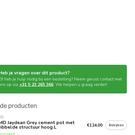
Heb je vragen over dit product?
Of heb je hulp nodig bij een bestelling? Neem gerust contact met
ons op via
+31 5 23 265 366
. We helpen u graag verder!
rde producten
MD
MD Jaydean Grey cement pot met
€124,00
Bekijken
ibbelde structuur hoog L
voorraad