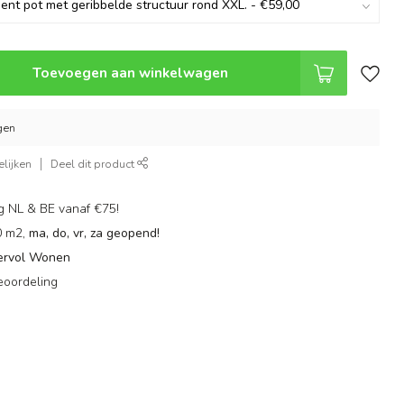
Toevoegen aan winkelwagen
gen
lijken
Deel dit product
g NL & BE vanaf €75!
0 m2,
ma, do, vr, za geopend!
ervol Wonen
eoordeling