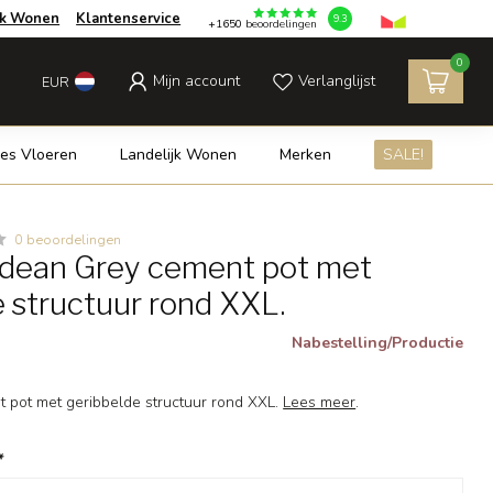
jk Wonen
Klantenservice
9.3
+1650
beoordelingen
0
Mijn account
Verlanglijst
EUR
es Vloeren
Landelijk Wonen
Merken
SALE!
0 beoordelingen
dean Grey cement pot met
e structuur rond XXL.
Nabestelling/Productie
 pot met geribbelde structuur rond XXL.
Lees meer
.
*