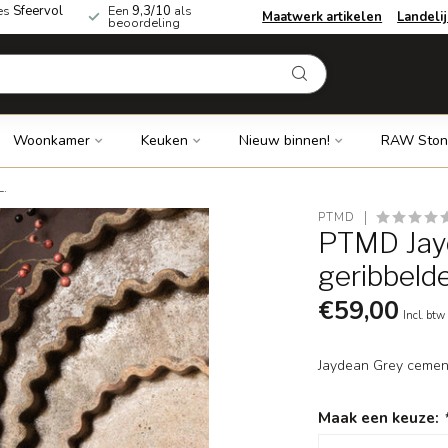
es
Sfeervol
Een
9,3/10
als
Maatwerk artikelen
Landeli
beoordeling
Woonkamer
Keuken
Nieuw binnen!
RAW Ston
L.
PTMD
PTMD Jay
geribbeld
€59,00
Incl. btw
Jaydean Grey cement
Maak een keuze: