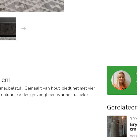
5 cm
 meubelstuk. Gemaakt van hout, biedt het met vier
 natuurlijke design voegt een warme, rustieke
Gerelatee
BR
Bry
cm
Ver