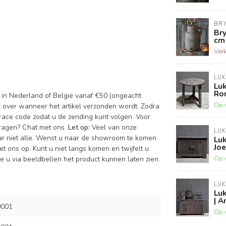
BR
Bry
cm
Ver
LU
Luk
Ro
d in Nederland of België vanaf €50 (ongeacht
Op 
il over wanneer het artikel verzonden wordt. Zodra
race code zodat u de zending kunt volgen. Voor
vragen? Chat met ons.
Let op:
Veel van onze
LU
aar niet alle. Wenst u naar de showroom te komen
Lu
Joe
t ons op. Kunt u niet langs komen en twijfelt u
Op 
 u via beeldbellen het product kunnen laten zien.
LU
Lu
| A
001
Op 