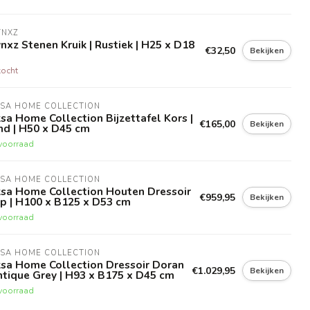
YNXZ
nxz Stenen Kruik | Rustiek | H25 x D18
€32,50
Bekijken
kocht
KSA HOME COLLECTION
sa Home Collection Bijzettafel Kors |
€165,00
Bekijken
nd | H50 x D45 cm
voorraad
KSA HOME COLLECTION
ksa Home Collection Houten Dressoir
€959,95
Bekijken
p | H100 x B125 x D53 cm
voorraad
KSA HOME COLLECTION
ksa Home Collection Dressoir Doran
€1.029,95
Bekijken
ntique Grey | H93 x B175 x D45 cm
voorraad