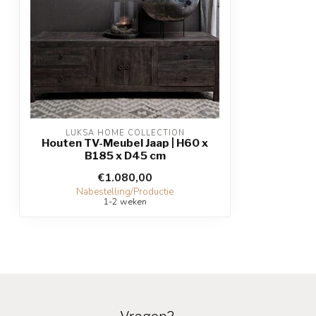
LUKSA HOME COLLECTION
Houten TV-Meubel Jaap | H60 x
B185 x D45 cm
€1.080,00
Nabestelling/Productie
1-2 weken