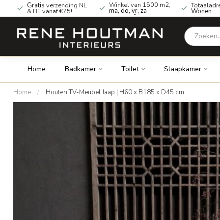
Winkel van 1500 m2,
Gratis
verzending NL
Totaaladr
ma, do, vr, za
& BE vanaf €75!
Wonen
geopend!
Home
Badkamer
Toilet
Slaapkamer
Home
/
Houten TV-Meubel Jaap | H60 x B185 x D45 cm