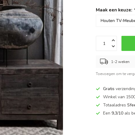
Maak een keuze:
1-2 weken
Toevoegen om te verge
Gratis
verzendin
Winkel van 150
Totaaladres
Sfe
Een
9,3/10
als b