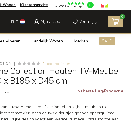
jk Wonen
Klantenservice
9.3
+1650
beoordelingen
0
Mijn account
Verlanglijst
EUR
es Vloeren
Landelijk Wonen
Merken
SALE!
0 beoordelingen
CTION
e Collection Houten TV-Meubel
0 x B185 x D45 cm
Nabestelling/Productie
cl. btw
van Luksa Home is een functioneel en stijlvol meubelstuk.
iedt het met vier lades en twee deurtjes genoeg opbergruimte
t natuurlijke design voegt een warme, rustieke uitstraling toe aan
r
.