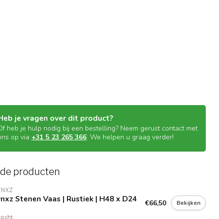
Heb je vragen over dit product?
Of heb je hulp nodig bij een bestelling? Neem gerust contact met
ons op via
+31 5 23 265 366
. We helpen u graag verder!
rde producten
YNXZ
nxz Stenen Vaas | Rustiek | H48 x D24
€66,50
Bekijken
kocht