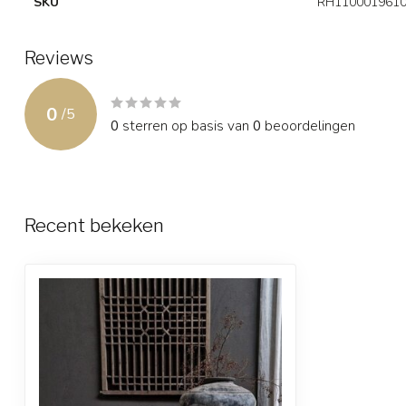
SKU
RH1100019610
Reviews
0
/
5
0
sterren op basis van
0
beoordelingen
Recent bekeken