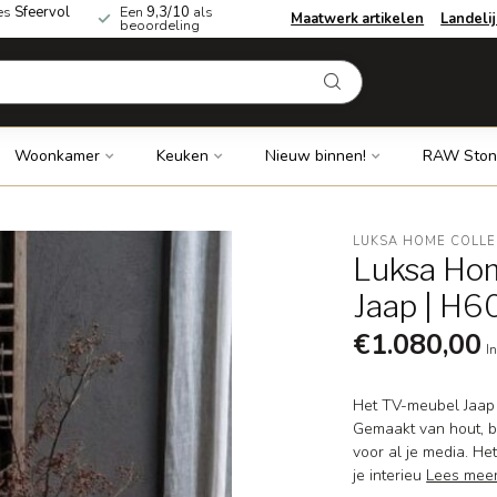
es
Sfeervol
Een
9,3/10
als
Maatwerk artikelen
Landeli
beoordeling
Woonkamer
Keuken
Nieuw binnen!
RAW Ston
LUKSA HOME COLLE
Luksa Hom
Jaap | H6
€1.080,00
In
Het TV-meubel Jaap 
Gemaakt van hout, b
voor al je media. He
je interieu
Lees mee