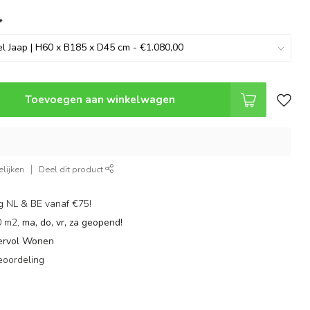
*
Toevoegen aan winkelwagen
lijken
Deel dit product
g NL & BE vanaf €75!
0 m2,
ma, do, vr, za geopend!
ervol Wonen
eoordeling