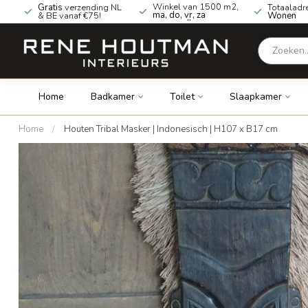
Winkel van 1500 m2,
Gratis
verzending NL
Totaaladr
ma, do, vr, za
& BE vanaf €75!
Wonen
geopend!
Home
Badkamer
Toilet
Slaapkamer
Home
/
Houten Tribal Masker | Indonesisch | H107 x B17 cm