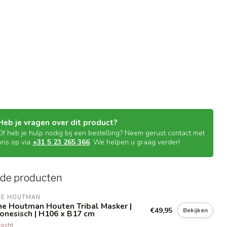
Heb je vragen over dit product?
Of heb je hulp nodig bij een bestelling? Neem gerust contact met
ons op via
+31 5 23 265 366
. We helpen u graag verder!
rde producten
NE HOUTMAN
ne Houtman Houten Tribal Masker |
€49,95
Bekijken
onesisch | H106 x B17 cm
kocht