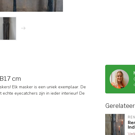
x B17 cm
askers! Elk masker is een uniek exemplaar. De
echte eyecatchers zijn in ieder interieur! De
Gerelatee
RE
Re
Ind
Ver