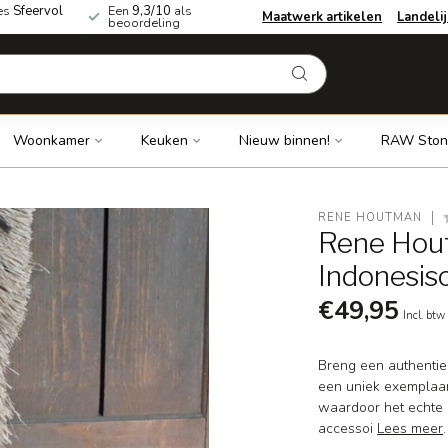
es
Sfeervol
Een
9,3/10
als
Maatwerk artikelen
Landeli
beoordeling
Woonkamer
Keuken
Nieuw binnen!
RAW Ston
RENE HOUTMAN
Rene Hout
Indonesis
€49,95
Incl. btw
Breng een authentiek
een uniek exemplaar
waardoor het echte e
accessoi
Lees meer
.