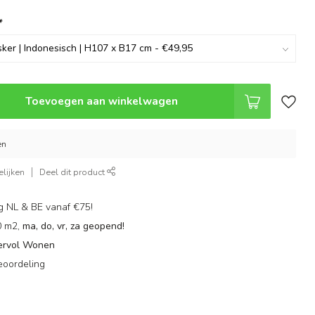
*
Toevoegen aan winkelwagen
en
lijken
Deel dit product
g NL & BE vanaf €75!
0 m2,
ma, do, vr, za geopend!
ervol Wonen
eoordeling