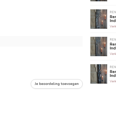
RE
Re
Ind
Ver
RE
Re
Ind
Ver
RE
Re
Ind
Ver
Je beoordeling toevoegen