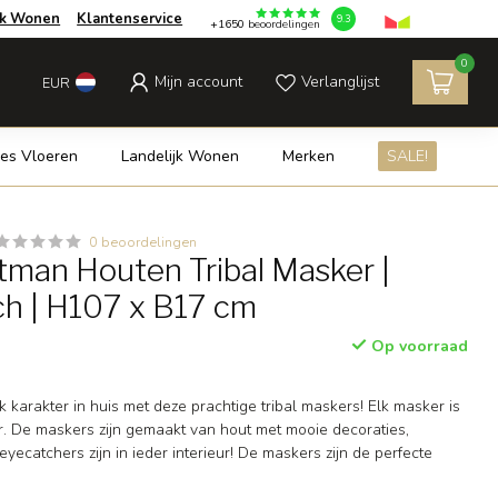
jk Wonen
Klantenservice
9.3
+1650
beoordelingen
0
Mijn account
Verlanglijst
EUR
es Vloeren
Landelijk Wonen
Merken
SALE!
0 beoordelingen
man Houten Tribal Masker |
ch | H107 x B17 cm
Op voorraad
 karakter in huis met deze prachtige tribal maskers! Elk masker is
. De maskers zijn gemaakt van hout met mooie decoraties,
yecatchers zijn in ieder interieur! De maskers zijn de perfecte