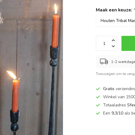
Maak een keuze:
1-2 werkdag
Toevoegen om te verge
Gratis
verzendin
Winkel van 150
Totaaladres
Sfe
Een
9,3/10
als b