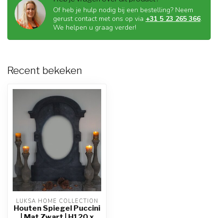
Of heb je hulp nodig bij een bestelling? Neem
gerust contact met ons op via
+31 5 23 265 366
.
We helpen u graag verder!
Recent bekeken
LUKSA HOME COLLECTION
Houten Spiegel Puccini
| Mat Zwart | H120 x