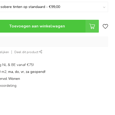
Toevoegen aan winkelwagen
lijken
Deel dit product
g NL & BE vanaf €75!
0 m2,
ma, do, vr, za geopend!
ervol Wonen
eoordeling