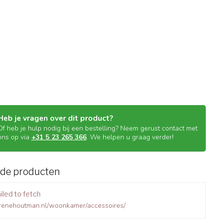
Heb je vragen over dit product?
Of heb je hulp nodig bij een bestelling? Neem gerust contact met
ons op via
+31 5 23 265 366
. We helpen u graag verder!
rde producten
iled to fetch
.renehoutman.nl/woonkamer/accessoires/