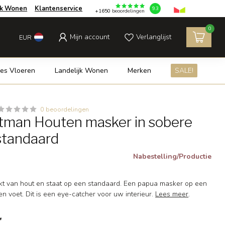
jk Wonen
Klantenservice
9.3
+1650
beoordelingen
0
Mijn account
Verlanglijst
EUR
es Vloeren
Landelijk Wonen
Merken
SALE!
0 beoordelingen
man Houten masker in sobere
 standaard
Nabestelling/Productie
kt van hout en staat op een standaard. Een papua masker op een
n voet. Dit is een eye-catcher voor uw interieur.
Lees meer
.
*