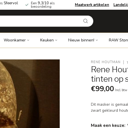
es
Sfeervol
Een
9,3/10
als
Maatwerk artikelen
Landeli
beoordeling
Woonkamer
Keuken
Nieuw binnen!
RAW Ston
RENE HOUTMAN
Rene Hout
tinten op
€99,00
Incl. btw
Dit masker is gemaa
zwart gekleurd houte
Maak een keuze: