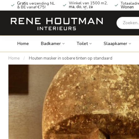
Winkel van 1500 m2,
Gratis
verzending NL
Totaaladr
ma, do, vr, za
& BE vanaf €75!
Wonen
geopend!
Home
Badkamer
Toilet
Slaapkamer
Home
/
Houten masker in sobere tinten op standaard