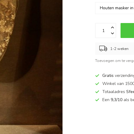
1-2 weken
Toevoegen om te verge
Gratis
verzendin
Winkel van 150
Totaaladres
Sfe
Een
9,3/10
als b