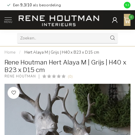
Een
9,3/10
als beoordeling
9.3
0
MENU
Home
/
Hert Alaya M | Grijs | H40 x B23 x D15 cm
Rene Houtman Hert Alaya M | Grijs | H40 x
B23 x D15 cm
(0)
RENE HOUTMAN