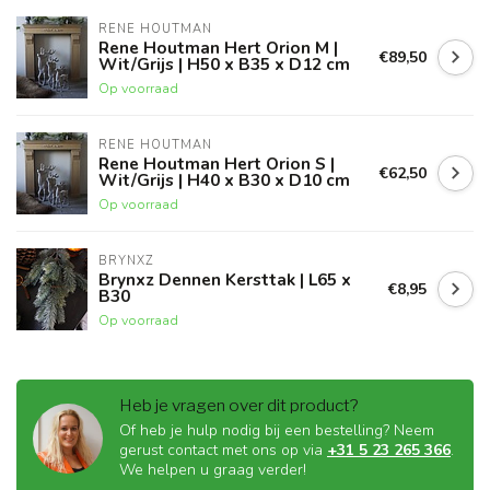
RENE HOUTMAN
Rene Houtman Hert Orion M |
€89,50
Wit/Grijs | H50 x B35 x D12 cm
Op voorraad
RENE HOUTMAN
Rene Houtman Hert Orion S |
€62,50
Wit/Grijs | H40 x B30 x D10 cm
Op voorraad
BRYNXZ
Brynxz Dennen Kersttak | L65 x
€8,95
B30
Op voorraad
Heb je vragen over dit product?
Of heb je hulp nodig bij een bestelling? Neem
gerust contact met ons op via
+31 5 23 265 366
.
We helpen u graag verder!