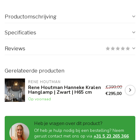
Productomschrijving
Specificaties
Reviews
Gerelateerde producten
RENE HOUTMAN
€399,00
Rene Houtman Hanneke Kralen
Hanglamp | Zwart | H65 cm
€295,00
Op voorraad
Heb je vragen over dit product?
Of heb je hulp nodig bij een bestelling? Neem
gerust contact met ons op via
+31 5 23 265 366
.