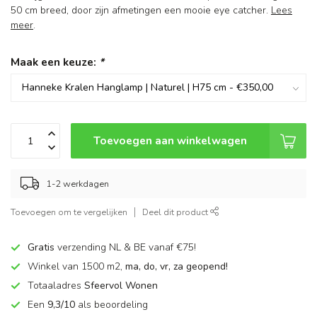
50 cm breed, door zijn afmetingen een mooie eye catcher.
Lees
meer
.
Maak een keuze:
*
Toevoegen aan winkelwagen
1-2 werkdagen
Toevoegen om te vergelijken
Deel dit product
Gratis
verzending NL & BE vanaf €75!
Winkel van 1500 m2,
ma, do, vr, za geopend!
Totaaladres
Sfeervol Wonen
Een
9,3/10
als beoordeling