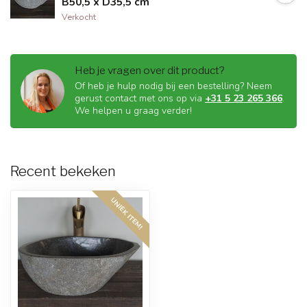
B50,5 x D35,5 cm
Verkocht
Heb je vragen over dit product?
Of heb je hulp nodig bij een bestelling? Neem
gerust contact met ons op via
+31 5 23 265 366
.
We helpen u graag verder!
Recent bekeken
UNIEK ITEM!