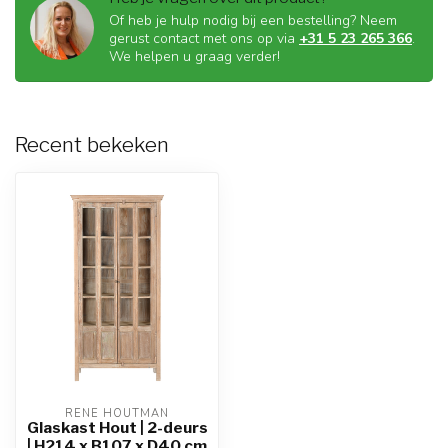
Of heb je hulp nodig bij een bestelling? Neem
gerust contact met ons op via
+31 5 23 265 366
.
We helpen u graag verder!
Recent bekeken
RENE HOUTMAN
Glaskast Hout | 2-deurs
| H214 x B107 x D40 cm