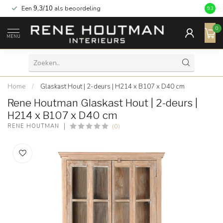
Een
9,3/10
als beoordeling
9.3
0
MENU
Home
/
Glaskast Hout | 2-deurs | H214 x B107 x D40 cm
Rene Houtman Glaskast Hout | 2-deurs |
H214 x B107 x D40 cm
(0)
RENE HOUTMAN