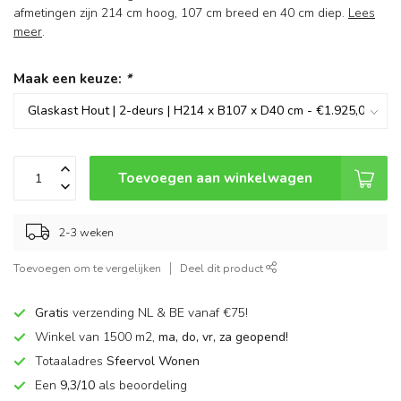
afmetingen zijn 214 cm hoog, 107 cm breed en 40 cm diep.
Lees
meer
.
Maak een keuze:
*
Toevoegen aan winkelwagen
2-3 weken
Toevoegen om te vergelijken
Deel dit product
Gratis
verzending NL & BE vanaf €75!
Winkel van 1500 m2,
ma, do, vr, za geopend!
Totaaladres
Sfeervol Wonen
Een
9,3/10
als beoordeling