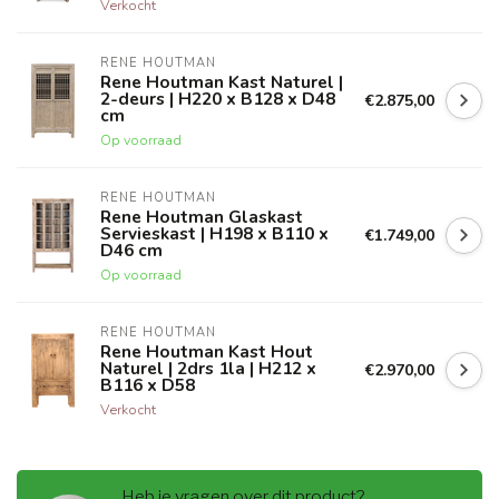
Verkocht
RENE HOUTMAN
Rene Houtman Kast Naturel |
2-deurs | H220 x B128 x D48
€2.875,00
cm
Op voorraad
RENE HOUTMAN
Rene Houtman Glaskast
Servieskast | H198 x B110 x
€1.749,00
D46 cm
Op voorraad
RENE HOUTMAN
Rene Houtman Kast Hout
Naturel | 2drs 1la | H212 x
€2.970,00
B116 x D58
Verkocht
Heb je vragen over dit product?