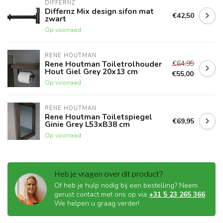
DIFFERNZ
Differnz Mix design sifon mat
€42,50
zwart
Op voorraad
RENE HOUTMAN
€64,95
Rene Houtman Toiletrolhouder
Hout Giel Grey 20x13 cm
€55,00
Op voorraad
RENE HOUTMAN
Rene Houtman Toiletspiegel
€69,95
Ginie Grey L53xB38 cm
Op voorraad
Heb je vragen over dit product?
Of heb je hulp nodig bij een bestelling? Neem
gerust contact met ons op via
+31 5 23 265 366
.
We helpen u graag verder!