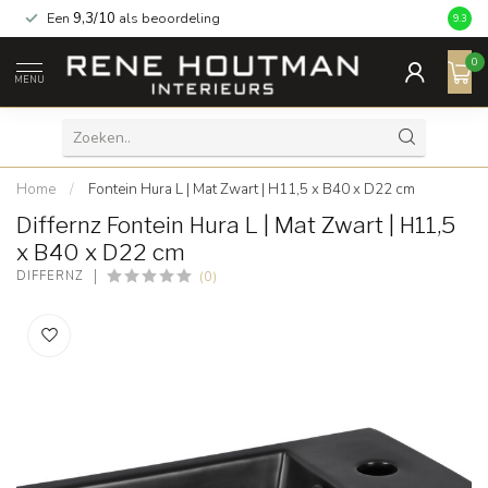
Een
9,3/10
als beoordeling
9.3
0
MENU
Home
/
Fontein Hura L | Mat Zwart | H11,5 x B40 x D22 cm
Differnz Fontein Hura L | Mat Zwart | H11,5
x B40 x D22 cm
(0)
DIFFERNZ