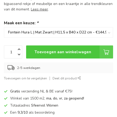
bijpassend rekje of meubeltje en een kraantje in alle trendkleuren
van dit moment.
Lees meer
.
Maak een keuze:
*
Toevoegen aan winkelwagen
2-5 werkdagen
Toevoegen om te vergelijken
Deel dit product
Gratis
verzending NL & BE vanaf €75!
Winkel van 1500 m2,
ma, do, vr, za geopend!
Totaaladres
Sfeervol Wonen
Een
9,3/10
als beoordeling