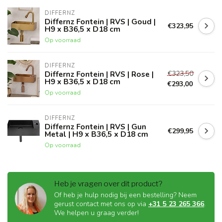
DIFFERNZ
Differnz Fontein | RVS | Goud |
€323,95
H9 x B36,5 x D18 cm
Op voorraad
DIFFERNZ
€323,50
Differnz Fontein | RVS | Rose |
H9 x B36,5 x D18 cm
€293,00
Op voorraad
DIFFERNZ
Differnz Fontein | RVS | Gun
€299,95
Metal | H9 x B36,5 x D18 cm
Op voorraad
Heb je vragen over dit product?
Of heb je hulp nodig bij een bestelling? Neem
gerust contact met ons op via
+31 5 23 265 366
.
We helpen u graag verder!