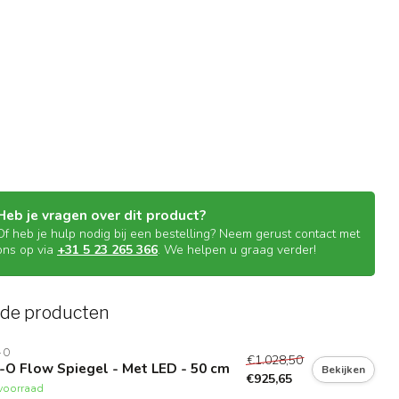
Heb je vragen over dit product?
Of heb je hulp nodig bij een bestelling? Neem gerust contact met
ons op via
+31 5 23 265 366
. We helpen u graag verder!
rde producten
-O
€1.028,50
-O Flow Spiegel - Met LED - 50 cm
Bekijken
€925,65
voorraad