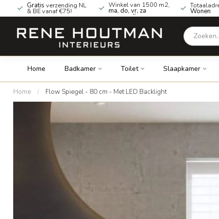
Winkel van 1500 m2,
Gratis
verzending NL
Totaaladr
ma, do, vr, za
& BE vanaf €75!
Wonen
geopend!
Home
Badkamer
Toilet
Slaapkamer
Home
/
Flow Spiegel - 80 cm - Met LED Backlight