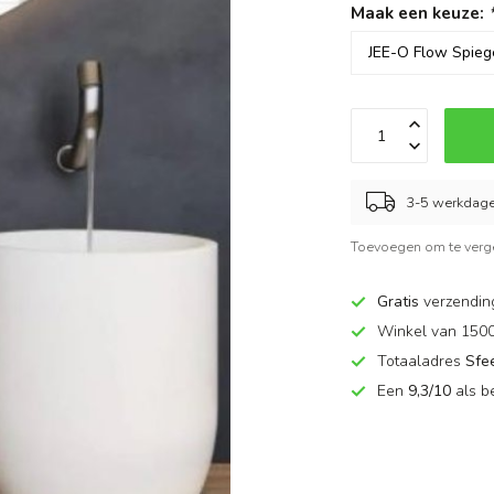
Maak een keuze:
3-5 werkdag
Toevoegen om te verge
Gratis
verzendin
Winkel van 150
Totaaladres
Sfe
Een
9,3/10
als b