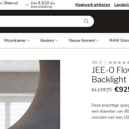
es
Sfeervol
Een
9,3/10
als
Maatwerk artikelen
Landeli
beoordeling
Woonkamer
Keuken
Nieuw binnen!
RAW Ston
JEE-O
JEE-O Flo
Backlight
€92
€1.119,25
Deze prachtige spieg
een diameter van 80 c
voorzien van een LED