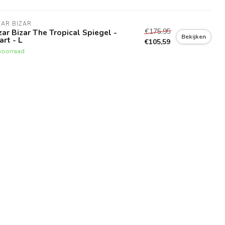
AR BIZAR
€175,95
ar Bizar The Tropical Spiegel -
Bekijken
rt - L
€105,59
voorraad