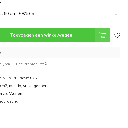
*
Toevoegen aan winkelwagen
en
lijken
Deel dit product
g NL & BE vanaf €75!
0 m2,
ma, do, vr, za geopend!
ervol Wonen
eoordeling