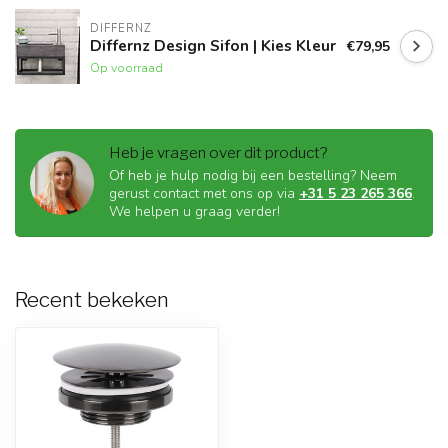
DIFFERNZ
Differnz Design Sifon | Kies Kleur
€79,95
Op voorraad
Heb je vragen over dit product?
Of heb je hulp nodig bij een bestelling? Neem
gerust contact met ons op via
+31 5 23 265 366
.
We helpen u graag verder!
Recent bekeken