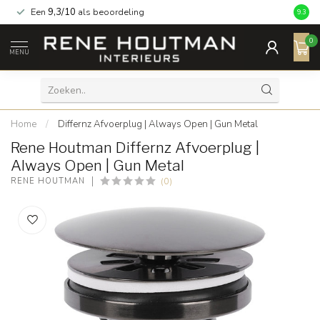
Een
9,3/10
als beoordeling
9.3
0
MENU
Home
/
Differnz Afvoerplug | Always Open | Gun Metal
Rene Houtman Differnz Afvoerplug |
Always Open | Gun Metal
(0)
RENE HOUTMAN