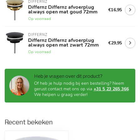
DIFFERNZ
Differnz Differnz afvoerplug
€16,95
always open mat goud 72mm
Op voorraad
DIFFERNZ
Differnz Differnz afvoerplug
€29,95
always open mat zwart 72mm
Op voorraad
Heb je vragen over dit product?
Of heb je hulp nodig bij een bestelling? Neem
gerust contact met ons op via
+31 5 23 265 366
.
We helpen u graag verder!
Recent bekeken