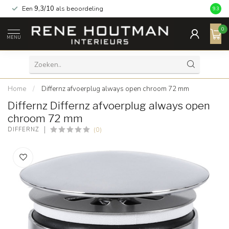
Een
9,3/10
als beoordeling
9.3
0
MENU
Home
/
Differnz afvoerplug always open chroom 72 mm
Differnz Differnz afvoerplug always open
chroom 72 mm
(0)
DIFFERNZ