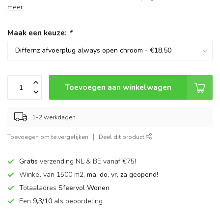
meer
.
Maak een keuze:
*
Toevoegen aan winkelwagen
1-2 werkdagen
Toevoegen om te vergelijken
Deel dit product
Gratis
verzending NL & BE vanaf €75!
Winkel van 1500 m2,
ma, do, vr, za geopend!
Totaaladres
Sfeervol Wonen
Een
9,3/10
als beoordeling