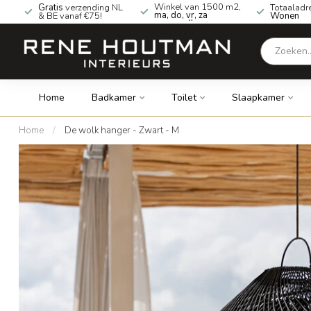
Winkel van 1500 m2,
Gratis
verzending NL
Totaaladr
ma, do, vr, za
& BE vanaf €75!
Wonen
geopend!
Home
Badkamer
Toilet
Slaapkamer
Home
/
De wolk hanger - Zwart - M