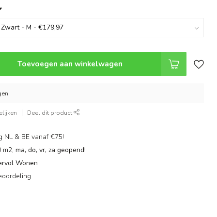
*
Toevoegen aan winkelwagen
gen
lijken
Deel dit product
g NL & BE vanaf €75!
0 m2,
ma, do, vr, za geopend!
ervol Wonen
eoordeling