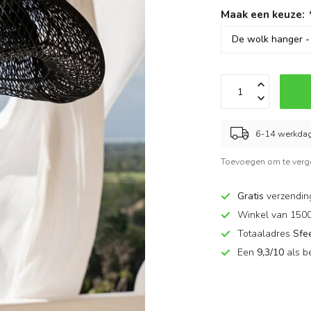
Maak een keuze:
6-14 werkda
Toevoegen om te verge
Gratis
verzendin
Winkel van 150
Totaaladres
Sfe
Een
9,3/10
als b