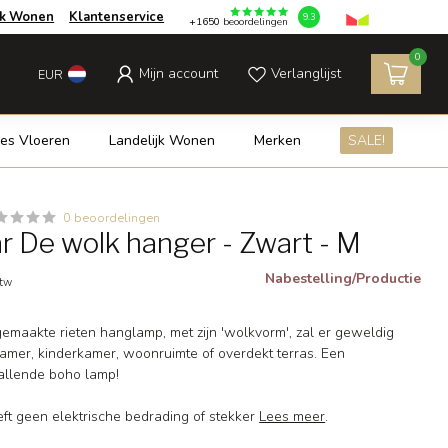
jk Wonen
Klantenservice
9.3
+1650
beoordelingen
0
Mijn account
Verlanglijst
EUR
es Vloeren
Landelijk Wonen
Merken
SALE!
0 beoordelingen
r De wolk hanger - Zwart - M
Nabestelling/Productie
btw
emaakte rieten hanglamp, met zijn 'wolkvorm', zal er geweldig
kamer, kinderkamer, woonruimte of overdekt terras. Een
allende boho lamp!
t geen elektrische bedrading of stekker
Lees meer
.