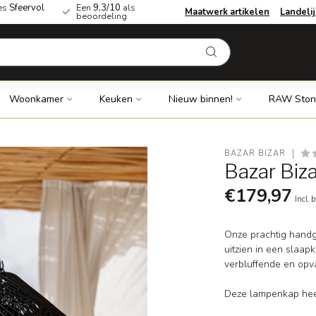
es
Sfeervol
Een
9,3/10
als
Maatwerk artikelen
Landeli
beoordeling
Woonkamer
Keuken
Nieuw binnen!
RAW Ston
BAZAR BIZAR
Bazar Biza
€179,97
Incl. 
Onze prachtig handg
uitzien in een slaap
verbluffende en opv
Deze lampenkap heef