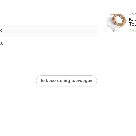
BAZ
Baz
Tou
3
Op 
60
Je beoordeling toevoegen