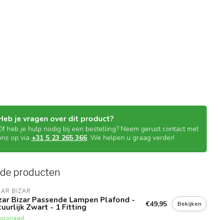
Heb je vragen over dit product?
Of heb je hulp nodig bij een bestelling? Neem gerust contact met
ons op via
+31 5 23 265 366
. We helpen u graag verder!
rde producten
AR BIZAR
zar Bizar Passende Lampen Plafond -
€49,95
Bekijken
uurlijk Zwart - 1 Fitting
voorraad