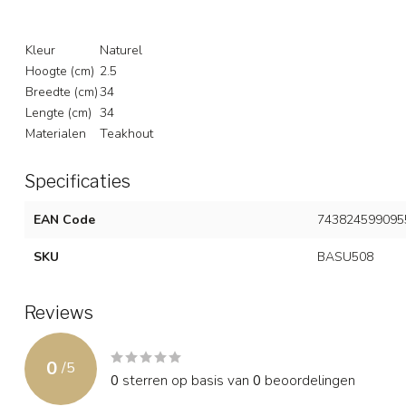
Kleur
Naturel
Hoogte (cm)
2.5
Breedte (cm)
34
Lengte (cm)
34
Materialen
Teakhout
Specificaties
EAN Code
743824599095
SKU
BASU508
Reviews
0
/
5
0
sterren op basis van
0
beoordelingen