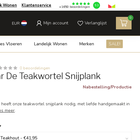
jk Wonen
Klantenservice
9.3
+1650
beoordelingen
0
Mijn account
Verlanglijst
EUR
es Vloeren
Landelijk Wonen
Merken
SALE!
0 beoordelingen
r De Teakwortel Snijplank
Nabestelling/Productie
l heeft onze teakwortel snijplank nodig, met liefde handgemaakt in
es meer
.
*