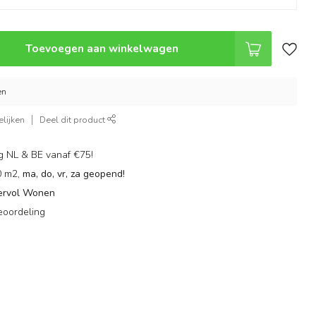
Toevoegen aan winkelwagen
en
lijken
Deel dit product
g NL & BE vanaf €75!
0 m2,
ma, do, vr, za geopend!
ervol Wonen
eoordeling