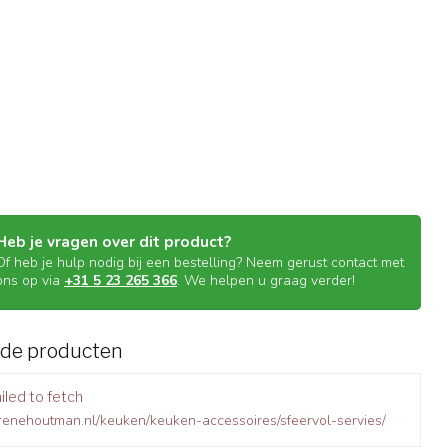
Heb je vragen over dit product?
Of heb je hulp nodig bij een bestelling? Neem gerust contact met
ons op via
+31 5 23 265 366
. We helpen u graag verder!
rde producten
iled to fetch
renehoutman.nl/keuken/keuken-accessoires/sfeervol-servies/