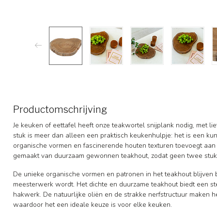
Productomschrijving
Je keuken of eettafel heeft onze teakwortel snijplank nodig, met li
stuk is meer dan alleen een praktisch keukenhulpje: het is een ku
organische vormen en fascinerende houten texturen toevoegt aan je 
gemaakt van duurzaam gewonnen teakhout, zodat geen twee stukke
De unieke organische vormen en patronen in het teakhout blijven
meesterwerk wordt. Het dichte en duurzame teakhout biedt een ste
hakwerk. De natuurlijke oliën en de strakke nerfstructuur maken h
waardoor het een ideale keuze is voor elke keuken.