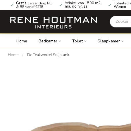
Winkel van 1500 m2,
Gratis
verzending NL
Totaaladr
ma, do, vr, za
& BE vanaf €75!
Wonen
geopend!
Home
Badkamer
Toilet
Slaapkamer
Home
/
De Teakwortel Snijplank