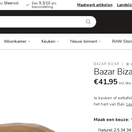
es
Sfeervol
Een
9,3/10
als
Maatwerk artikelen
Landeli
beoordeling
Woonkamer
Keuken
Nieuw binnen!
RAW Ston
BAZAR BIZAR
Bazar Biza
€41,95
Incl. btw
Je keuken of eettafe
het hart van Bali.
Le
Maak een keuze: