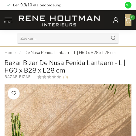
Een
9,3/10
als beoordeling
9.3
0
MENU
Home
/
De Nusa Penida Lantaarn - L | H60 x B28 x L28 cm
Bazar Bizar De Nusa Penida Lantaarn - L |
H60 x B28 x L28 cm
(0)
BAZAR BIZAR