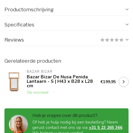
Productomschrijving
Specificaties
Reviews
Gerelateerde producten
BAZAR BIZAR
Bazar Bizar De Nusa Penida
Lantaarn - S | H43 x B28 x L28
€199,95
cm
Op voorraad
Heb je vragen over dit product?
Of heb je hulp nodig bij een bestelling? Neem
gerust contact met ons op via
+31 5 23 265 366
.
We helpen u graag verder!