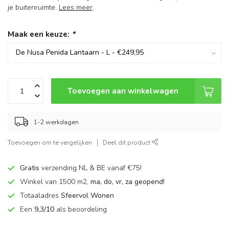
je buitenruimte.
Lees meer
.
Maak een keuze:
*
Toevoegen aan winkelwagen
1-2 werkdagen
Toevoegen om te vergelijken
Deel dit product
Gratis
verzending NL & BE vanaf €75!
Winkel van 1500 m2,
ma, do, vr, za geopend!
Totaaladres
Sfeervol Wonen
Een
9,3/10
als beoordeling