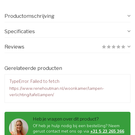
Productomschrijving
Specificaties
Reviews
Gerelateerde producten
TypeError: Failed to fetch
https://www.renehoutman.nl/woonkamer/lampen-
verlichting/tafellampen/
Heb je vragen over dit product?
Of heb je hulp nodig bij een bestelling? Neem
gerust contact met ons op via
+31 5 23 265 366
.