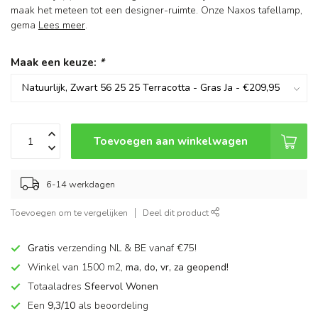
maak het meteen tot een designer-ruimte. Onze Naxos tafellamp,
gema
Lees meer
.
Maak een keuze:
*
Toevoegen aan winkelwagen
6-14 werkdagen
Toevoegen om te vergelijken
Deel dit product
Gratis
verzending NL & BE vanaf €75!
Winkel van 1500 m2,
ma, do, vr, za geopend!
Totaaladres
Sfeervol Wonen
Een
9,3/10
als beoordeling