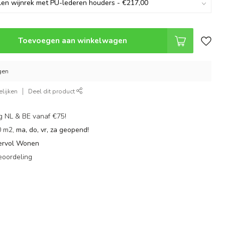
Toevoegen aan winkelwagen
gen
lijken
Deel dit product
g NL & BE vanaf €75!
0 m2,
ma, do, vr, za geopend!
ervol Wonen
eoordeling