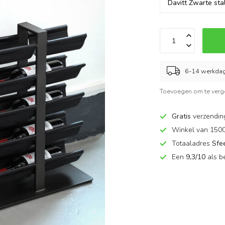
6-14 werkda
Toevoegen om te verge
Gratis
verzendin
Winkel van 150
Totaaladres
Sfe
Een
9,3/10
als b