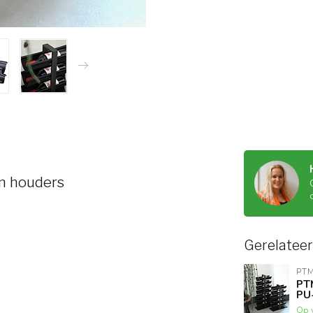
en houders
Gerelatee
PT
PTM
PU
Op 