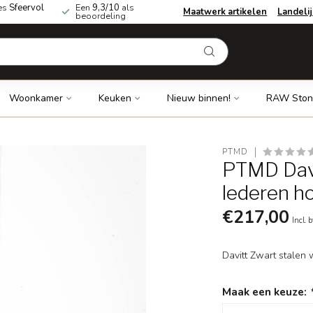
es
Sfeervol
Een
9,3/10
als
Maatwerk artikelen
Landeli
beoordeling
Woonkamer
Keuken
Nieuw binnen!
RAW Ston
PTMD
PTMD Davi
lederen h
€217,00
Incl. 
Davitt Zwart stalen
Maak een keuze: