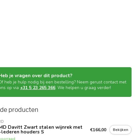
Heb je vragen over dit product?
Of heb je hulp nodig bij een bestelling? Neem gerust contact met
ons op via
+31 5 23 265 366
. We helpen u graag verder!
rde producten
MD
D Davitt Zwart stalen wijnrek met
€166,00
Bekijken
-lederen houders S
voorraad