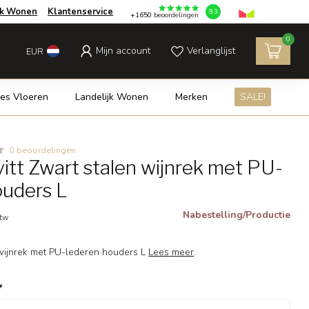
jk Wonen
Klantenservice
9.3
+1650
beoordelingen
0
Mijn account
Verlanglijst
EUR
es Vloeren
Landelijk Wonen
Merken
SALE!
0 beoordelingen
tt Zwart stalen wijnrek met PU-
ouders L
Nabestelling/Productie
btw
 wijnrek met PU-lederen houders L
Lees meer
.
*