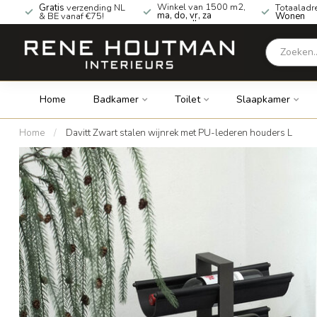
Winkel van 1500 m2,
Gratis
verzending NL
Totaaladr
ma, do, vr, za
& BE vanaf €75!
Wonen
geopend!
Home
Badkamer
Toilet
Slaapkamer
Home
/
Davitt Zwart stalen wijnrek met PU-lederen houders L