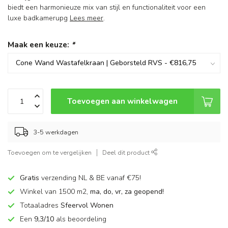
biedt een harmonieuze mix van stijl en functionaliteit voor een
luxe badkamerupg
Lees meer
.
Maak een keuze:
*
Toevoegen aan winkelwagen
3-5 werkdagen
Toevoegen om te vergelijken
Deel dit product
Gratis
verzending NL & BE vanaf €75!
Winkel van 1500 m2,
ma, do, vr, za geopend!
Totaaladres
Sfeervol Wonen
Een
9,3/10
als beoordeling