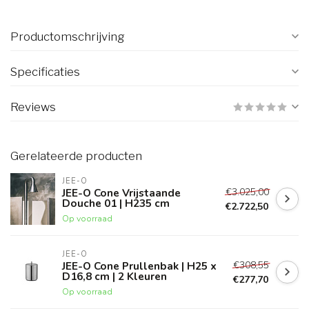
Productomschrijving
Specificaties
Reviews
Gerelateerde producten
JEE-O
€3.025,00
JEE-O Cone Vrijstaande
Douche 01 | H235 cm
€2.722,50
Op voorraad
JEE-O
€308,55
JEE-O Cone Prullenbak | H25 x
D16,8 cm | 2 Kleuren
€277,70
Op voorraad