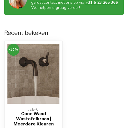
gerust contact met ons op via
+31 5 23 265 366
.
We helpen u graag verder!
Recent bekeken
-10%
JEE-O
Cone Wand
Wastafelkraan |
Meerdere Kleuren