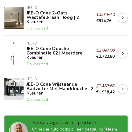
JEE-O
JEE-O Cone 2-Gats
€1.016,40
Wastafelkraan Hoog | 2
€914,76
Kleuren
Op voorraad
JEE-O
JEE-O Cone Douche
€2.897,95
Combinatie 02 | Meerdere
€2.722,50
Kleuren
Op voorraad
JEE-O
JEE-O Cone Vrijstaande
€2.153,80
Badvuller Met Handdouche | 2
€1.938,42
Kleuren
Op voorraad
Heb je vragen over dit product?
Of heb je hulp nodig bij een bestelling? Neem