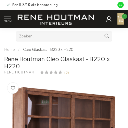
Een
9,3/10
als beoordeling
9.3
0
MENU
Home
/
Cleo Glaskast - B220 x H220
Rene Houtman Cleo Glaskast - B220 x
H220
(0)
RENE HOUTMAN