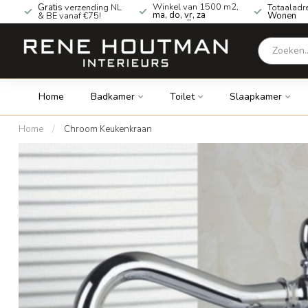
Winkel van 1500 m2,
Gratis
verzending NL
Totaaladr
ma, do, vr, za
& BE vanaf €75!
Wonen
geopend!
Home
Badkamer
Toilet
Slaapkamer
Home
/
Chroom Keukenkraan