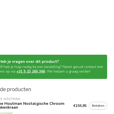
Heb je vragen over dit product?
Of heb je hulp nodig bij een bestelling? Neem gerust contact met
ons op via
+31 5 23 265 366
. We helpen u graag verder!
rde producten
NE HOUTMAN
ne Houtman Nostalgische Chroom
€155,95
Bekijken
ukenkraan
voorraad