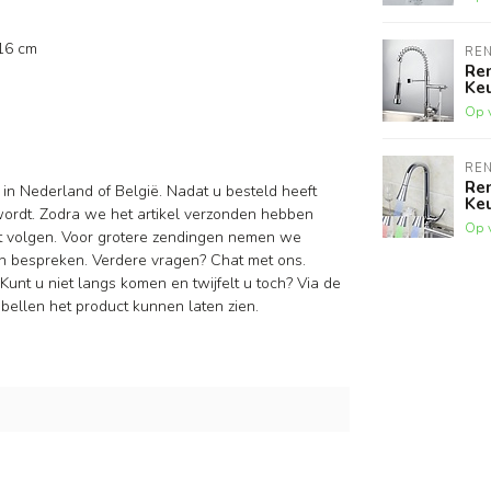
 16 cm
RE
Re
Ke
Op 
RE
Re
 in Nederland of België. Nadat u besteld heeft
Ke
wordt. Zodra we het artikel verzonden hebben
Op 
nt volgen. Voor grotere zendingen nemen we
n bespreken. Verdere vragen? Chat met ons.
Kunt u niet langs komen en twijfelt u toch? Via de
ellen het product kunnen laten zien.