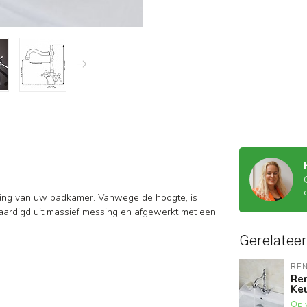
aling van uw badkamer. Vanwege de hoogte, is
aardigd uit massief messing en afgewerkt met een
Gerelatee
RE
Re
Ke
Op 