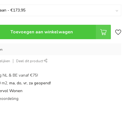
Toevoegen aan winkelwagen
en
lijken
Deel dit product
g NL & BE vanaf €75!
0 m2,
ma, do, vr, za geopend!
ervol Wonen
eoordeling