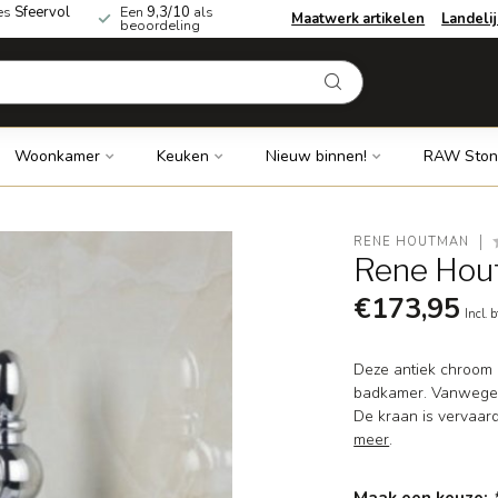
es
Sfeervol
Een
9,3/10
als
Maatwerk artikelen
Landeli
beoordeling
Woonkamer
Keuken
Nieuw binnen!
RAW Ston
RENE HOUTMAN
Rene Hou
€173,95
Incl. 
Deze antiek chroom 
badkamer. Vanwege d
De kraan is vervaar
meer
.
Maak een keuze: