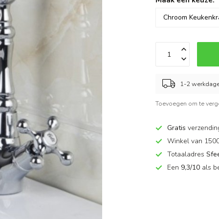
1-2 werkdag
Toevoegen om te verge
Gratis
verzendin
Winkel van 150
Totaaladres
Sfe
Een
9,3/10
als b