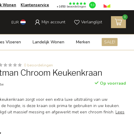
jk Wonen
Klantenservice
9.3
+1650
beoordelingen
0
Mijn account
Verlanglijst
EUR
es Vloeren
Landelijk Wonen
Merken
SALE!
0 beoordelingen
tman Chroom Keukenkraan
Op voorraad
btw
keukenkraan zorgt voor een extra luxe uitstraling van uw
e hoogte, is deze kraan ook prima te gebruiken in uw keuken.
digd uit massief messing en afgewerkt met een chroom finish.
Lees
*