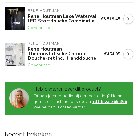
RENE HOUTMAN
Rene Houtman Luxe Waterval
€3.519,45
LED Stortdouche Combinatie
Op voorraad
RENE HOUTMAN
Rene Houtman
Thermostatische Chroom
€454,95
Douche-set incl. Handdouche
Op voorraad
Heb je vragen over dit product?
Of heb je hulp nodig bij een bestelling? Neem
gerust contact met ons op via
+31 5 23 265 366
.
We helpen u graag verder!
Recent bekeken