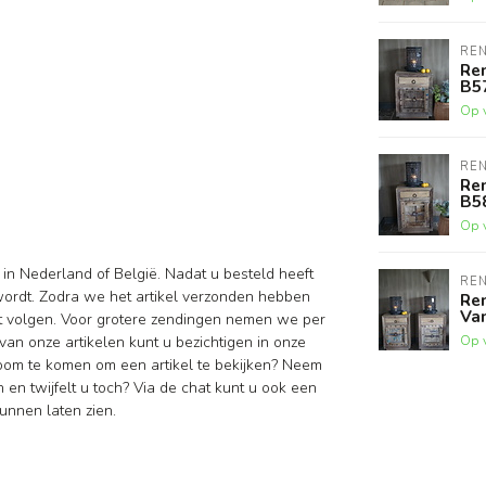
RE
Re
B5
Op 
RE
Re
B5
Op 
 in Nederland of België. Nadat u besteld heeft
RE
wordt. Zodra we het artikel verzonden hebben
Re
Van
nt volgen. Voor grotere zendingen nemen we per
Op 
van onze artikelen kunt u bezichtigen in onze
oom te komen om een artikel te bekijken? Neem
en twijfelt u toch? Via de chat kunt u ook een
unnen laten zien.