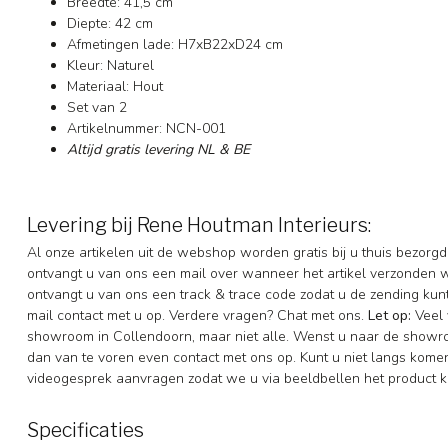
Breedte: 41,5 cm
Diepte: 42 cm
Afmetingen lade: H7xB22xD24 cm
Kleur: Naturel
Materiaal: Hout
Set van 2
Artikelnummer: NCN-001
Altijd gratis levering NL & BE
Levering bij Rene Houtman Interieurs:
Al onze artikelen uit de webshop worden gratis bij u thuis bezorgd
ontvangt u van ons een mail over wanneer het artikel verzonden 
ontvangt u van ons een track & trace code zodat u de zending ku
mail contact met u op. Verdere vragen? Chat met ons.
Let op:
Veel 
showroom in Collendoorn, maar niet alle. Wenst u naar de showr
dan van te voren even contact met ons op. Kunt u niet langs komen 
videogesprek aanvragen zodat we u via beeldbellen het product k
Specificaties