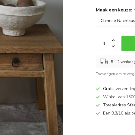
Maak een keuze:
5-12 werkda
Toevoegen om te verge
Gratis
verzendin
Winkel van 150
Totaaladres
Sfe
Een
9,3/10
als b