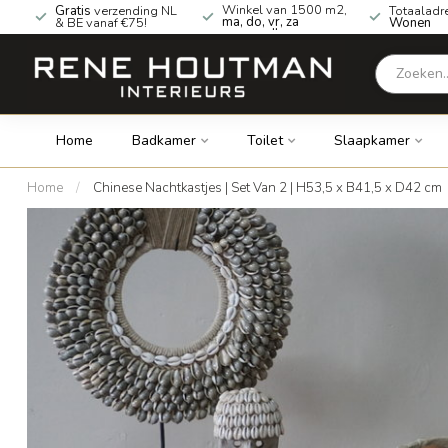
Winkel van 1500 m2,
Gratis
verzending NL
Totaaladr
ma, do, vr, za
& BE vanaf €75!
Wonen
geopend!
Home
Badkamer
Toilet
Slaapkamer
Home
/
Chinese Nachtkastjes | Set Van 2 | H53,5 x B41,5 x D42 cm