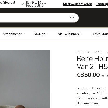
es
Sfeervol
Een
9,3/10
als
Maatwerk artikelen
Landeli
beoordeling
Woonkamer
Keuken
Nieuw binnen!
RAW Ston
RENE HOUTMAN
Rene Hout
Van 2 | H
€350,00
Incl. 
Set van 2 Chinese na
afmeting van 53,5 c
gebruiken als bijzett
BE!
Lees meer
.