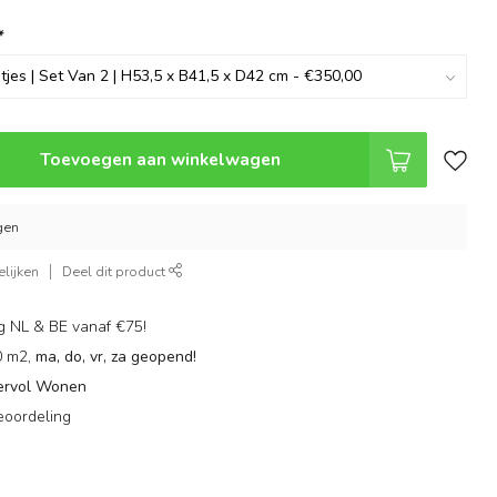
*
Toevoegen aan winkelwagen
gen
lijken
Deel dit product
g NL & BE vanaf €75!
0 m2,
ma, do, vr, za geopend!
ervol Wonen
eoordeling