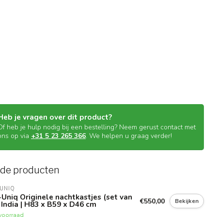
Heb je vragen over dit product?
Of heb je hulp nodig bij een bestelling? Neem gerust contact met
ons op via
+31 5 23 265 366
. We helpen u graag verder!
rde producten
UNIQ
Uniq Originele nachtkastjes (set van
€550,00
Bekijken
| India | H83 x B59 x D46 cm
voorraad