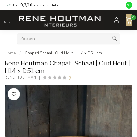
Een
9,3/10
als beoordeling
9.3
0
MENU
Home
/
Chapati Schaal | Oud Hout | H14 x D51 cm
Rene Houtman Chapati Schaal | Oud Hout |
H14 x D51 cm
(0)
RENE HOUTMAN