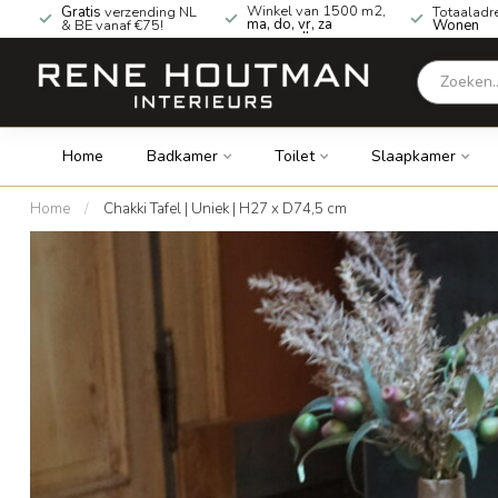
Winkel van 1500 m2,
Gratis
verzending NL
Totaaladr
ma, do, vr, za
& BE vanaf €75!
Wonen
geopend!
Home
Badkamer
Toilet
Slaapkamer
Home
/
Chakki Tafel | Uniek | H27 x D74,5 cm