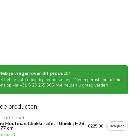
Heb je vragen over dit product?
Of heb je hulp nodig bij een bestelling? Neem gerust contact met
ons op via
+31 5 23 265 366
. We helpen u graag verder!
rde producten
NE HOUTMAN
e Houtman Chakki Tafel | Uniek | H28
€225,00
Bekijken
D77 cm
voorraad