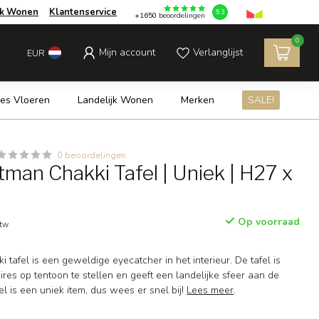
jk Wonen
Klantenservice
9.3
+1650
beoordelingen
0
Mijn account
Verlanglijst
EUR
es Vloeren
Landelijk Wonen
Merken
SALE!
0 beoordelingen
man Chakki Tafel | Uniek | H27 x
Op voorraad
btw
 tafel is een geweldige eyecatcher in het interieur. De tafel is
es op tentoon te stellen en geeft een landelijke sfeer aan de
el is een uniek item, dus wees er snel bij!
Lees meer
.