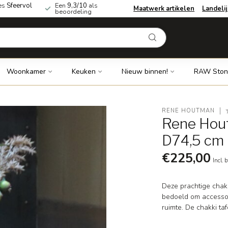
es
Sfeervol
Een
9,3/10
als
Maatwerk artikelen
Landeli
beoordeling
Woonkamer
Keuken
Nieuw binnen!
RAW Ston
RENE HOUTMAN
Rene Hout
D74,5 cm
€225,00
Incl. 
Deze prachtige chakki
bedoeld om accessoir
ruimte. De chakki taf