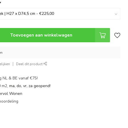
*
Toevoegen aan winkelwagen
en
lijken
Deel dit product
g NL & BE vanaf €75!
0 m2,
ma, do, vr, za geopend!
ervol Wonen
eoordeling