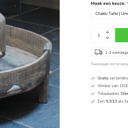
Maak een keuze:
1-3 werkdag
Toevoegen om te verge
Gratis
verzendin
Winkel van 150
Totaaladres
Sfe
Een
9,3/10
als b