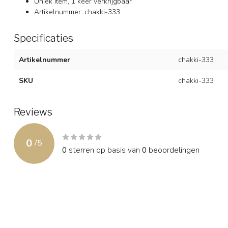
Uniek item, 1 keer verkrijgbaar
Artikelnummer: chakki-333
Specificaties
Artikelnummer
chakki-333
SKU
chakki-333
Reviews
0
/
5
0
sterren op basis van
0
beoordelingen