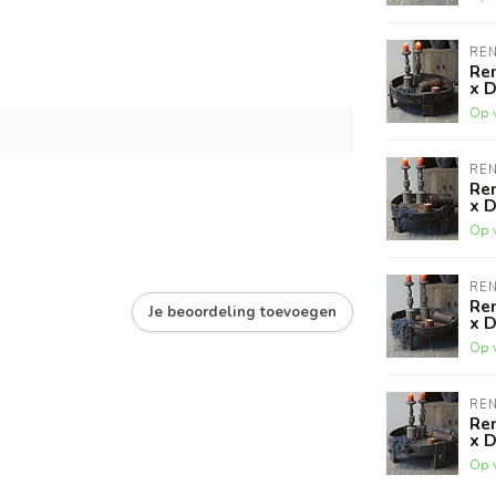
RE
Ren
x 
Op 
RE
Ren
x 
Op 
RE
Ren
Je beoordeling toevoegen
x D
Op 
RE
Ren
x 
Op 