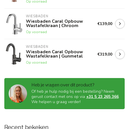
Op voorraad
WIESBADEN
Wiesbaden Caral Opbouw
€139,00
Wastafelkraan | Chroom
Op voorraad
WIESBADEN
Wiesbaden Caral Opbouw
€319,00
Wastafelkraan | Gunmetal
Op voorraad
Heb je vragen over dit product?
Of heb je hulp nodig bij een bestelling? Neem
gerust contact met ons op via
+31 5 23 265 366
.
We helpen u graag verder!
Recent bekeken