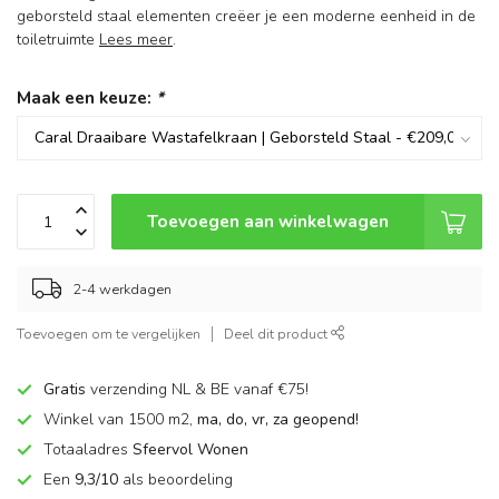
geborsteld staal elementen creëer je een moderne eenheid in de
toiletruimte
Lees meer
.
Maak een keuze:
*
Toevoegen aan winkelwagen
2-4 werkdagen
Toevoegen om te vergelijken
Deel dit product
Gratis
verzending NL & BE vanaf €75!
Winkel van 1500 m2,
ma, do, vr, za geopend!
Totaaladres
Sfeervol Wonen
Een
9,3/10
als beoordeling