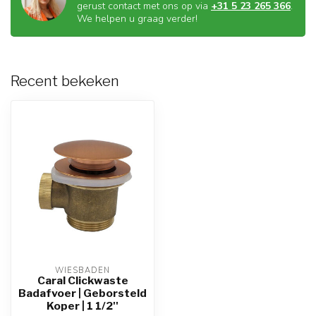
gerust contact met ons op via
+31 5 23 265 366
.
We helpen u graag verder!
Recent bekeken
WIESBADEN
Caral Clickwaste
Badafvoer | Geborsteld
Koper | 1 1/2''