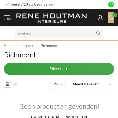
Een
9,3/10
als beoordeling
9.3
0
MENU
Home
/
Merken
/
Richmond
Richmond
Filters
Geen producten gevonden!
GA VERDER MET WINKELEN