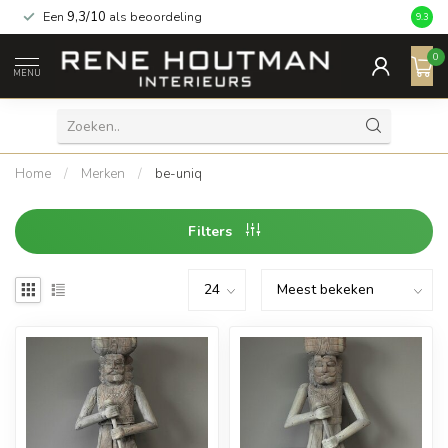
Een
9,3/10
als beoordeling
9.3
0
MENU
Home
/
Merken
/
be-uniq
Filters