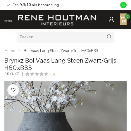
Een
9,3/10
als beoordeling
9.3
0
MENU
Home
/
Bol Vaas Lang Steen Zwart/Grijs H60xB33
Brynxz Bol Vaas Lang Steen Zwart/Grijs
H60xB33
(0)
BRYNXZ