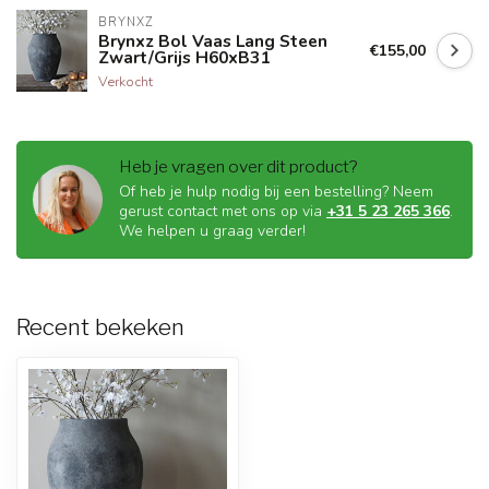
BRYNXZ
Brynxz Bol Vaas Lang Steen
€155,00
Zwart/Grijs H60xB31
Verkocht
Heb je vragen over dit product?
Of heb je hulp nodig bij een bestelling? Neem
gerust contact met ons op via
+31 5 23 265 366
.
We helpen u graag verder!
Recent bekeken