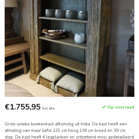
€1.755,95
Op voorraad
Incl. btw
Grote unieke boekenkast afkomstig uit India. De kast heeft een
afmeting van maar liefst 225 cm hoog,138 cm breed en 39 cm
diep. De kast heeft 4 legplanken en ontzettend mooi gedetailleerd