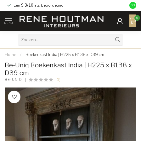
Een
9,3/10
als beoordeling
9.3
0
MENU
Home
/
Boekenkast India | H225 x B138 x D39 cm
Be-Uniq Boekenkast India | H225 x B138 x
D39 cm
(0)
BE-UNIQ