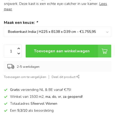
snijwerk. Deze kast is een echte eye-catcher in uw kamer.
Lees
meer
.
Maak een keuze:
*
Toevoegen aan winkelwagen
2-5 werkdagen
Toevoegen om te vergelijken
Deel dit product
Gratis
verzending NL & BE vanaf €75!
Winkel van 1500 m2,
ma, do, vr, za geopend!
Totaaladres
Sfeervol Wonen
Een
9,3/10
als beoordeling