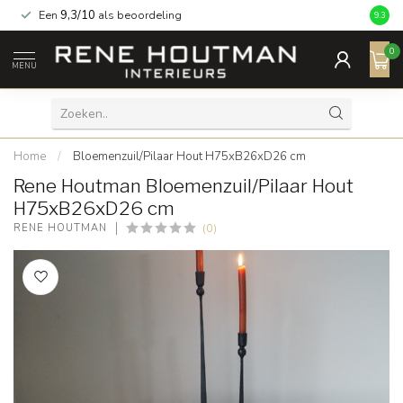
Een
9,3/10
als beoordeling
9.3
0
MENU
Home
/
Bloemenzuil/Pilaar Hout H75xB26xD26 cm
Rene Houtman Bloemenzuil/Pilaar Hout
H75xB26xD26 cm
(0)
RENE HOUTMAN