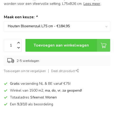
worden voor een sfeervolle setting. L75xB26 cm.
Lees meer
.
Maak een keuze:
*
Toevoegen aan winkelwagen
2-5 werkdagen
Toevoegen om te vergelijken
Deel dit product
Gratis
verzending NL & BE vanaf €75!
Winkel van 1500 m2,
ma, do, vr, za geopend!
Totaaladres
Sfeervol Wonen
Een
9,3/10
als beoordeling