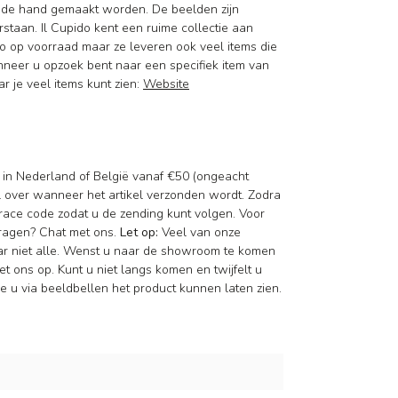
t de hand gemaakt worden. De beelden zijn
staan. Il Cupido kent een ruime collectie aan
 op voorraad maar ze leveren ook veel items die
nneer u opzoek bent naar een specifiek item van
r je veel items kunt zien:
Website
d in Nederland of België vanaf €50 (ongeacht
il over wanneer het artikel verzonden wordt. Zodra
race code zodat u de zending kunt volgen. Voor
vragen? Chat met ons.
Let op:
Veel van onze
aar niet alle. Wenst u naar de showroom te komen
t ons op. Kunt u niet langs komen en twijfelt u
 u via beeldbellen het product kunnen laten zien.