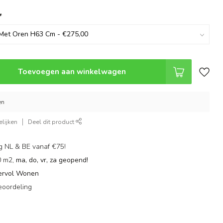
*
Toevoegen aan winkelwagen
en
lijken
Deel dit product
g NL & BE vanaf €75!
0 m2,
ma, do, vr, za geopend!
ervol Wonen
eoordeling