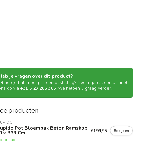
Heb je vragen over dit product?
Of heb je hulp nodig bij een bestelling? Neem gerust contact met
ons op via
+31 5 23 265 366
. We helpen u graag verder!
rde producten
CUPIDO
 Cupido Pot Bloembak Beton Ramskop
€199,95
Bekijken
0 x B33 Cm
voorraad