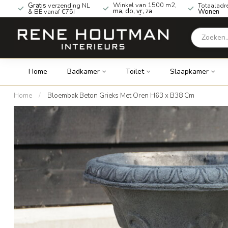
Winkel van 1500 m2,
Gratis
verzending NL
Totaaladr
ma, do, vr, za
& BE vanaf €75!
Wonen
geopend!
Home
Badkamer
Toilet
Slaapkamer
Home
/
Bloembak Beton Grieks Met Oren H63 x B38 Cm