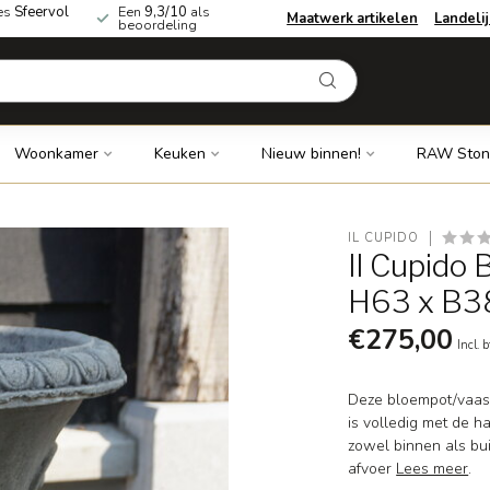
es
Sfeervol
Een
9,3/10
als
Maatwerk artikelen
Landeli
beoordeling
Woonkamer
Keuken
Nieuw binnen!
RAW Ston
IL CUPIDO
Il Cupido
H63 x B3
€275,00
Incl. 
Deze bloempot/vaas i
is volledig met de h
zowel binnen als bu
afvoer
Lees meer
.