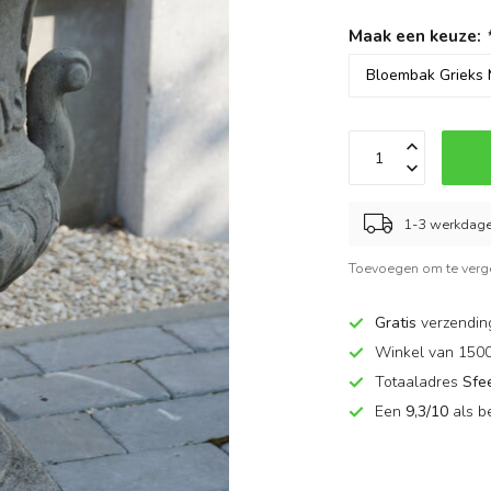
Maak een keuze:
1-3 werkdag
Toevoegen om te verge
Gratis
verzendin
Winkel van 150
Totaaladres
Sfe
Een
9,3/10
als b