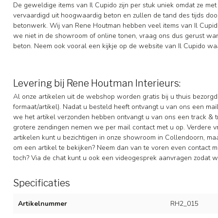
De geweldige items van Il Cupido zijn per stuk uniek omdat ze me
vervaardigd uit hoogwaardig beton en zullen de tand des tijds door
betonwerk. Wij van Rene Houtman hebben veel items van Il Cupido
we niet in de showroom of online tonen, vraag ons dus gerust wa
beton. Neem ook vooral een kijkje op de website van Il Cupido waa
Levering bij Rene Houtman Interieurs:
Al onze artikelen uit de webshop worden gratis bij u thuis bezorg
formaat/artikel). Nadat u besteld heeft ontvangt u van ons een ma
we het artikel verzonden hebben ontvangt u van ons een track & t
grotere zendingen nemen we per mail contact met u op. Verdere 
artikelen kunt u bezichtigen in onze showroom in Collendoorn, m
om een artikel te bekijken? Neem dan van te voren even contact me
toch? Via de chat kunt u ook een videogesprek aanvragen zodat we
Specificaties
Artikelnummer
RH2_015