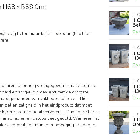
n H63 x B38 Cm:
IL 
Il
Be
Op 
stevig beton maar blijft breekbaar. (til dit item
ren)
IL 
Il
H3
Op 
IL 
de pilaren, uitbundig vormgegeven ornamenten: de
Il
H3
dt hard en zorgvuldig gewerkt met de grootste
Op 
aardige handen van vaklieden tot leven. Hier
 ziel en zaligheid in het eindproduct dat moet
ijker raken en nooit vervelen. Il Cupido treft je in
IL 
akmanschap en eindeloos veel geduld. Wanneer het
Il
Or
iterst zorgvuldige manier in beweging te houden,
Op 