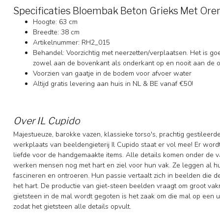
Specificaties Bloembak Beton Grieks Met Ore
Hoogte: 63 cm
Breedte: 38 cm
Artikelnummer: RH2_015
Behandel: Voorzichtig met neerzetten/verplaatsen. Het is goed/
zowel aan de bovenkant als onderkant op en nooit aan de o
Voorzien van gaatje in de bodem voor afvoer water
Altijd gratis levering aan huis in NL & BE vanaf €50!
Over IL Cupido
Majestueuze, barokke vazen, klassieke torso's, prachtig gestileer
werkplaats van beeldengieterij Il Cupido staat er vol mee! Er wor
liefde voor de handgemaakte items. Alle details komen onder de v
werken mensen nog met hart en ziel voor hun vak. Ze leggen al hun
fascineren en ontroeren. Hun passie vertaalt zich in beelden die de k
het hart. De productie van giet-steen beelden vraagt om groot v
gietsteen in de mal wordt gegoten is het zaak om die mal op een u
zodat het gietsteen alle details opvult.