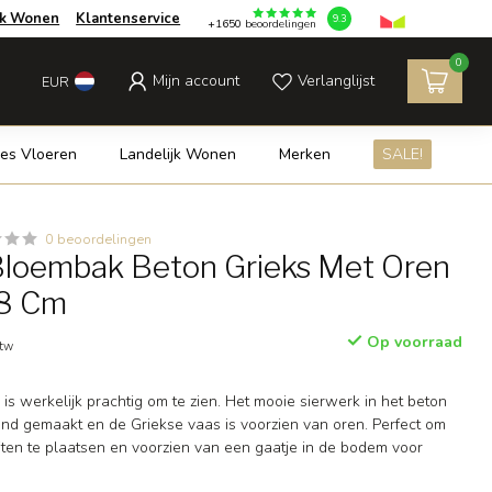
jk Wonen
Klantenservice
9.3
+1650
beoordelingen
0
Mijn account
Verlanglijst
EUR
es Vloeren
Landelijk Wonen
Merken
SALE!
0 beoordelingen
 Bloembak Beton Grieks Met Oren
8 Cm
Op voorraad
btw
s werkelijk prachtig om te zien. Het mooie sierwerk in het beton
and gemaakt en de Griekse vaas is voorzien van oren. Perfect om
iten te plaatsen en voorzien van een gaatje in de bodem voor