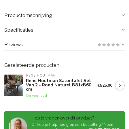
Productomschrijving
Specificaties
Reviews
Gerelateerde producten
RENE HOUTMAN
Rene Houtman Salontafel Set
Van 2 - Rond Naturel B81xB60
€525,00
cm
Op voorraad
Heb je vragen over dit product?
Of heb je hulp nodig bij een bestelling? Neem