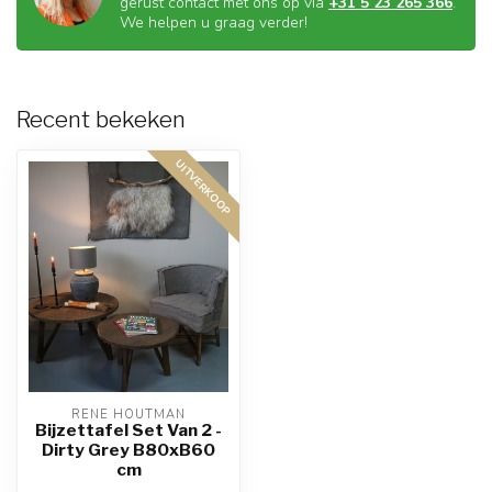
gerust contact met ons op via
+31 5 23 265 366
.
We helpen u graag verder!
Recent bekeken
UITVERKOOP
RENE HOUTMAN
Bijzettafel Set Van 2 -
Dirty Grey B80xB60
cm