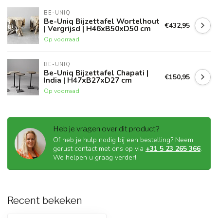
BE-UNIQ
Be-Uniq Bijzettafel Wortelhout
€432,95
| Vergrijsd | H46xB50xD50 cm
Op voorraad
BE-UNIQ
Be-Uniq Bijzettafel Chapati |
€150,95
India | H47xB27xD27 cm
Op voorraad
Heb je vragen over dit product?
Of heb je hulp nodig bij een bestelling? Neem
gerust contact met ons op via
+31 5 23 265 366
.
We helpen u graag verder!
Recent bekeken