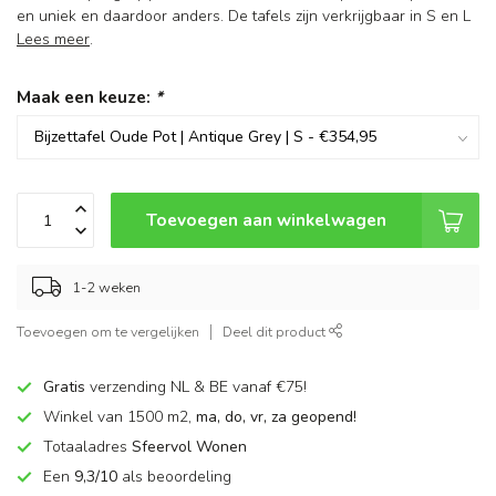
en uniek en daardoor anders. De tafels zijn verkrijgbaar in S en L
Lees meer
.
Maak een keuze:
*
Toevoegen aan winkelwagen
1-2 weken
Toevoegen om te vergelijken
Deel dit product
Gratis
verzending NL & BE vanaf €75!
Winkel van 1500 m2,
ma, do, vr, za geopend!
Totaaladres
Sfeervol Wonen
Een
9,3/10
als beoordeling