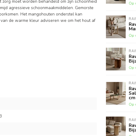
met zorg moet worden behandeld om zijn schoonheid
Op 
vermijd agressieve schoonmaakmiddelen. Gemorste
voorkomen. Het mangohouten onderstel kan
RA
 van de warme kleur adviseren we om het hout af
Raw
Mar
Op 
RA
Ra
Bij
Op 
RA
Ra
Sal
cm
Op 
3
RA
Ra
Bij