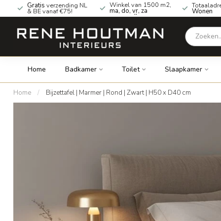
Winkel van 1500 m2,
Gratis
verzending NL
Totaaladr
ma, do, vr, za
& BE vanaf €75!
Wonen
geopend!
Home
Badkamer
Toilet
Slaapkamer
Home
/
Bijzettafel | Marmer | Rond | Zwart | H50 x D40 cm