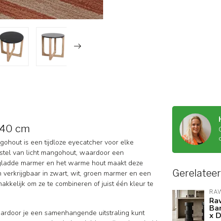
 D40 cm
ohout is een tijdloze eyecatcher voor elke
rstel van licht mangohout, waardoor een
het gladde marmer en het warme hout maakt deze
Gerelatee
ijn verkrijgbaar in zwart, wit, groen marmer en een
kkelijk om ze te combineren of juist één kleur te
RA
Ra
Bar
 waardoor je een samenhangende uitstraling kunt
x 