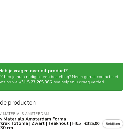
Heb je vragen over dit product?
Of heb je hulp nodig bij een bestelling? Neem gerust contact met
ons op via
+31 5 23 265 366
. We helpen u graag verder!
rde producten
W MATERIALS AMSTERDAM
w Materials Amsterdam Forma
kruk Totoma | Zwart | Teakhout | H65
€325,00
Bekijken
D30 cm