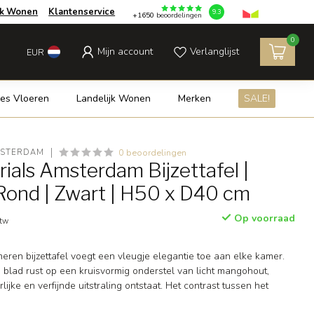
jk Wonen
Klantenservice
9.3
+1650
beoordelingen
0
Mijn account
Verlanglijst
EUR
es Vloeren
Landelijk Wonen
Merken
SALE!
0 beoordelingen
MSTERDAM
ials Amsterdam Bijzettafel |
Rond | Zwart | H50 x D40 cm
Op voorraad
btw
ren bijzettafel voegt een vleugje elegantie toe aan elke kamer.
blad rust op een kruisvormig onderstel van licht mangohout,
jke en verfijnde uitstraling ontstaat. Het contrast tussen het