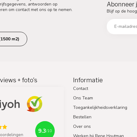
Abonneer j
edrijfsgegevens, antwoorden op
eren om contact met ons op te nemen.
Blijf op de hoog
(1500 m2)
views + foto's
Informatie
Contact
Ons Team
Toegankelijkheidsverklaring
Bestellen
Over ons
9.3
/10
oordelingen
Werken bij Rene Houtman