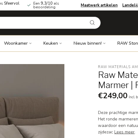
es
Sfeervol
Een
9,3/10
als
Maatwerk artikelen
Landeli
beoordeling
Woonkamer
Keuken
Nieuw binnen!
RAW Ston
RAW MATERIALS A
Raw Mater
Marmer | 
€249,00
Incl. 
Deze prachtige marme
Het ronde marmeren 
waardoor een natuurli
zijdezac
Lees meer
.