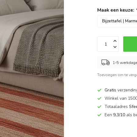
Maak een keuze:
1-5 werkdage
Toevoegen om te verge
Gratis
verzendin
Winkel van 150
Totaaladres
Sfe
Een
9,3/10
als b