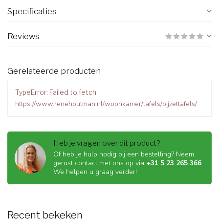
Specificaties
Reviews
Gerelateerde producten
TypeError: Failed to fetch
https://www.renehoutman.nl/woonkamer/tafels/bijzettafels/
Heb je vragen over dit product?
Of heb je hulp nodig bij een bestelling? Neem
gerust contact met ons op via
+31 5 23 265 366
.
We helpen u graag verder!
Recent bekeken