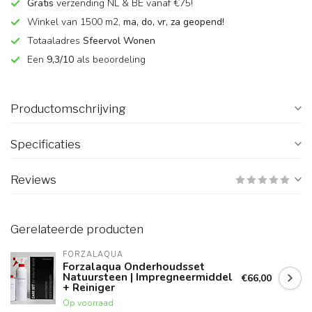
Gratis
verzending NL & BE vanaf €75!
Winkel van 1500 m2,
ma, do, vr, za geopend!
Totaaladres
Sfeervol Wonen
Een
9,3/10
als beoordeling
Productomschrijving
Specificaties
Reviews
Gerelateerde producten
FORZALAQUA
Forzalaqua Onderhoudsset
Natuursteen | Impregneermiddel
€66,00
+ Reiniger
Op voorraad