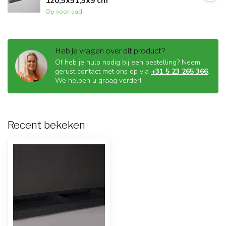
120,5x51,5x9 cm
Op voorraad
Heb je vragen over dit product?
Of heb je hulp nodig bij een bestelling? Neem
gerust contact met ons op via
+31 5 23 265 366
.
We helpen u graag verder!
Recent bekeken