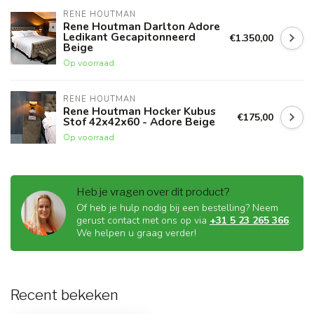
RENE HOUTMAN
Rene Houtman Darlton Adore
Ledikant Gecapitonneerd
€1.350,00
Beige
Op voorraad
RENE HOUTMAN
Rene Houtman Hocker Kubus
€175,00
Stof 42x42x60 - Adore Beige
Op voorraad
Heb je vragen over dit product?
Of heb je hulp nodig bij een bestelling? Neem
gerust contact met ons op via
+31 5 23 265 366
.
We helpen u graag verder!
Recent bekeken