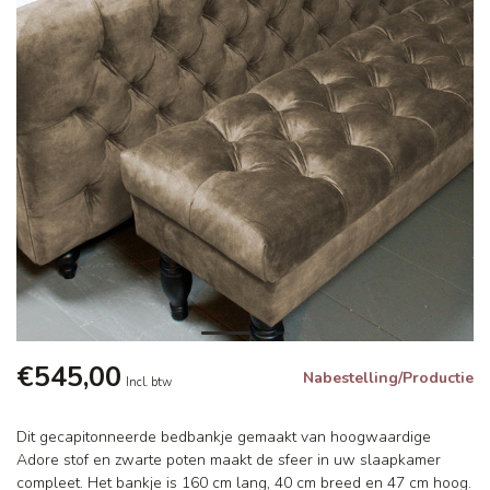
€545,00
Nabestelling/Productie
Incl. btw
Dit gecapitonneerde bedbankje gemaakt van hoogwaardige
Adore stof en zwarte poten maakt de sfeer in uw slaapkamer
compleet. Het bankje is 160 cm lang, 40 cm breed en 47 cm hoog.