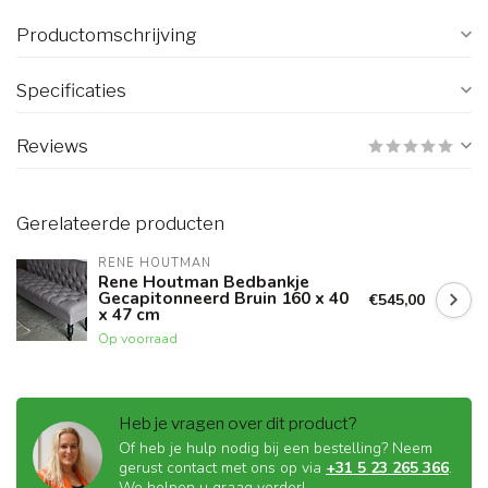
Productomschrijving
Specificaties
Reviews
Gerelateerde producten
RENE HOUTMAN
Rene Houtman Bedbankje
Gecapitonneerd Bruin 160 x 40
€545,00
x 47 cm
Op voorraad
Heb je vragen over dit product?
Of heb je hulp nodig bij een bestelling? Neem
gerust contact met ons op via
+31 5 23 265 366
.
We helpen u graag verder!