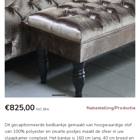
€825,00
Nabestelling/Productie
Incl. btw
Dit gecapitonneerde bedbankje gemaakt van hoogwaardige stof
van 100% polyester en zwarte pootjes maakt de sfeer in uw
slaapkamer compleet. Het bankje is 160 cm lang, 40 cm breed en