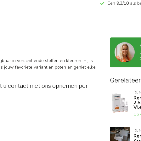
Een
9,3/10
als b
jgbaar in verschillende stoffen en kleuren. Hij is
es jouw favoriete variant en poten en geniet elke
Gerelatee
nt u contact met ons opnemen per
RE
Ren
2 S
Vl
Op 
RE
Re
n
Ar