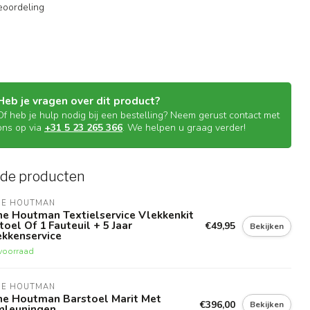
eoordeling
Heb je vragen over dit product?
Of heb je hulp nodig bij een bestelling? Neem gerust contact met
ons op via
+31 5 23 265 366
. We helpen u graag verder!
rde producten
NE HOUTMAN
e Houtman Textielservice Vlekkenkit
toel Of 1 Fauteuil + 5 Jaar
€49,95
Bekijken
ekkenservice
voorraad
NE HOUTMAN
ne Houtman Barstoel Marit Met
€396,00
Bekijken
mleuningen