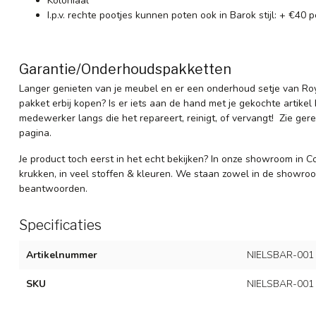
Koloniaal
I.p.v. rechte pootjes kunnen poten ook in Barok stijl: + €40 p
Garantie/Onderhoudspakketten
Langer genieten van je meubel en er een
onderhoud setje
van Roy
pakket
erbij kopen? Is er iets aan de hand met je gekochte artike
medewerker langs die het repareert, reinigt, of vervangt! Zie g
pagina.
Je product toch eerst in het echt bekijken? In onze showroom in Co
krukken, in veel stoffen & kleuren. We staan zowel in de showro
beantwoorden.
Specificaties
Artikelnummer
NIELSBAR-001
SKU
NIELSBAR-001