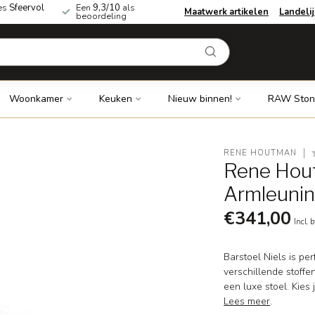
es
Sfeervol
Een
9,3/10
als
Maatwerk artikelen
Landeli
beoordeling
Woonkamer
Keuken
Nieuw binnen!
RAW Ston
RENE HOUTMAN
Rene Hout
Armleuni
€341,00
Incl. 
Barstoel Niels is per
verschillende stoffe
een luxe stoel. Kies
Lees meer
.