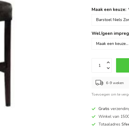
Maak een keuze:
Wel/geen impreg
6-9 weken
Toevoegen om te verge
Gratis
verzendin
Winkel van 150
Totaaladres
Sfe