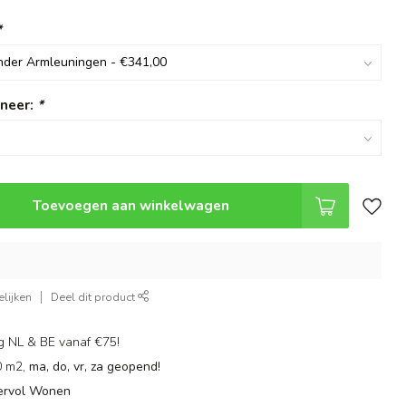
*
neer:
*
Toevoegen aan winkelwagen
lijken
Deel dit product
g NL & BE vanaf €75!
0 m2,
ma, do, vr, za geopend!
ervol Wonen