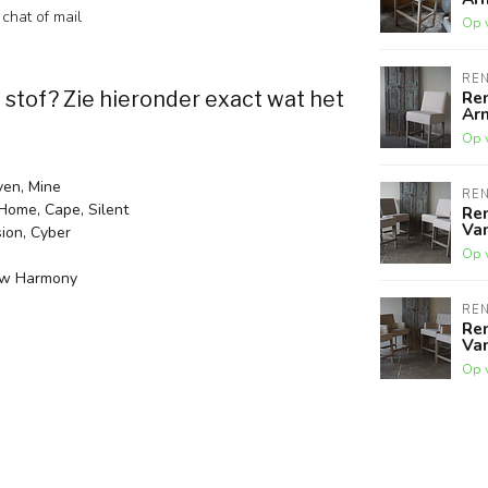
chat of mail
Op 
RE
Re
 stof? Zie hieronder exact wat het
Ar
Op 
even, Mine
RE
Home, Cape, Silent
Ren
Van
sion, Cyber
Op 
New Harmony
RE
Ren
Van
Op 