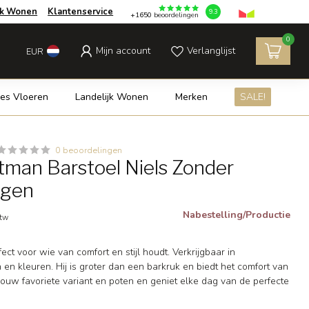
jk Wonen
Klantenservice
9.3
+1650
beoordelingen
0
Mijn account
Verlanglijst
EUR
es Vloeren
Landelijk Wonen
Merken
SALE!
0 beoordelingen
man Barstoel Niels Zonder
ngen
Nabestelling/Productie
btw
fect voor wie van comfort en stijl houdt. Verkrijgbaar in
n en kleuren. Hij is groter dan een barkruk en biedt het comfort van
 jouw favoriete variant en poten en geniet elke dag van de perfecte