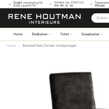
Winkel van 1500 m2,
Gratis
verzending NL
Totaaladr
ma, do, vr, za
& BE vanaf €75!
Wonen
geopend!
Home
Badkamer
Toilet
Slaapkamer
Home
/
Barstoel Niels Zonder Armleuningen