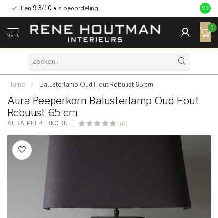
Een
9,3/10
als beoordeling
9.3
0
MENU
Home
/
Balusterlamp Oud Hout Robuust 65 cm
Aura Peeperkorn Balusterlamp Oud Hout
Robuust 65 cm
(0)
AURA PEEPERKORN