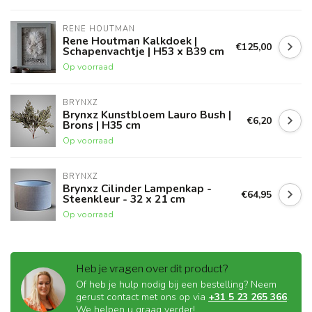
RENE HOUTMAN
Rene Houtman Kalkdoek |
€125,00
Schapenvachtje | H53 x B39 cm
Op voorraad
BRYNXZ
Brynxz Kunstbloem Lauro Bush |
€6,20
Brons | H35 cm
Op voorraad
BRYNXZ
Brynxz Cilinder Lampenkap -
€64,95
Steenkleur - 32 x 21 cm
Op voorraad
Heb je vragen over dit product?
Of heb je hulp nodig bij een bestelling? Neem
gerust contact met ons op via
+31 5 23 265 366
.
We helpen u graag verder!