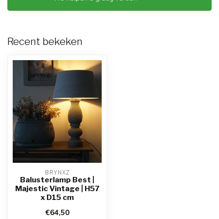
Recent bekeken
BRYNXZ
Balusterlamp Best |
Majestic Vintage | H57
x D15 cm
€64,50