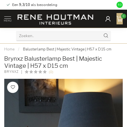
Een
9,3/10
als beoordeling
9.3
0
MENU
Home
/
Balusterlamp Best | Majestic Vintage | H57 x D15 cm
Brynxz Balusterlamp Best | Majestic
Vintage | H57 x D15 cm
(0)
BRYNXZ