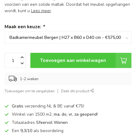
voorzien van een solide matlak. Doordat het meubel opgehangen
wordt, kunt u
Lees meer
.
Maak een keuze:
*
Toevoegen aan winkelwagen
1-2 weken
Toevoegen om te vergelijken
Deel dit product
Gratis
verzending NL & BE vanaf €75!
Winkel van 1500 m2,
ma, do, vr, za geopend!
Totaaladres
Sfeervol Wonen
Een
9,3/10
als beoordeling