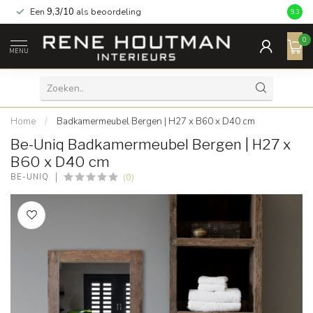
Een
9,3/10
als beoordeling
9.3
0
MENU
Home
/
Badkamermeubel Bergen | H27 x B60 x D40 cm
Be-Uniq Badkamermeubel Bergen | H27 x
B60 x D40 cm
(0)
BE-UNIQ