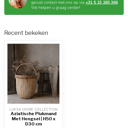
gerust contact met ons op via
+31 5 23 265 366
.
We helpen u graag verder!
Recent bekeken
LUKSA HOME COLLECTION
Aziatische Plukmand
Met Hengsel | H50 x
D30 cm