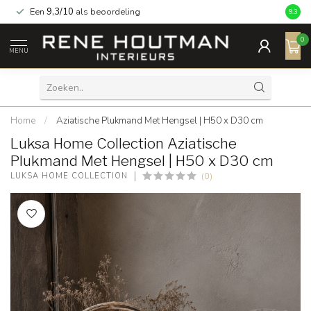
Een
9,3/10
als beoordeling
9.3
0
MENU
Home
/
Aziatische Plukmand Met Hengsel | H50 x D30 cm
Luksa Home Collection Aziatische
Plukmand Met Hengsel | H50 x D30 cm
(0)
LUKSA HOME COLLECTION