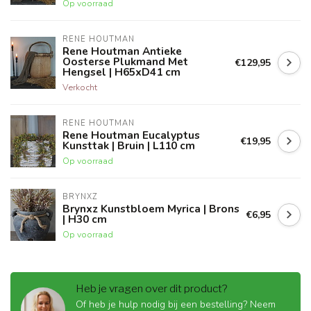
Op voorraad
RENE HOUTMAN
Rene Houtman Antieke
Oosterse Plukmand Met
€129,95
Hengsel | H65xD41 cm
Verkocht
RENE HOUTMAN
Rene Houtman Eucalyptus
€19,95
Kunsttak | Bruin | L110 cm
Op voorraad
BRYNXZ
Brynxz Kunstbloem Myrica | Brons
€6,95
| H30 cm
Op voorraad
Heb je vragen over dit product?
Of heb je hulp nodig bij een bestelling? Neem