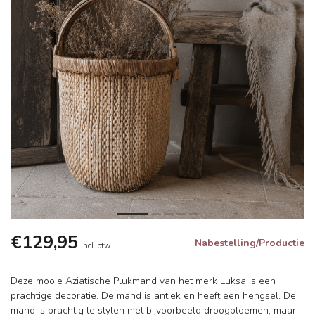
€129,95
Nabestelling/Productie
Incl. btw
Deze mooie Aziatische Plukmand van het merk Luksa is een
prachtige decoratie. De mand is antiek en heeft een hengsel. De
mand is prachtig te stylen met bijvoorbeeld droogbloemen, maar