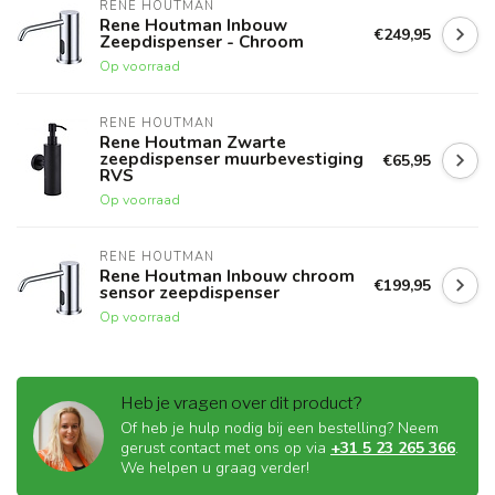
RENE HOUTMAN
Rene Houtman Inbouw
€249,95
Zeepdispenser - Chroom
Op voorraad
RENE HOUTMAN
Rene Houtman Zwarte
zeepdispenser muurbevestiging
€65,95
RVS
Op voorraad
RENE HOUTMAN
Rene Houtman Inbouw chroom
€199,95
sensor zeepdispenser
Op voorraad
Heb je vragen over dit product?
Of heb je hulp nodig bij een bestelling? Neem
gerust contact met ons op via
+31 5 23 265 366
.
We helpen u graag verder!