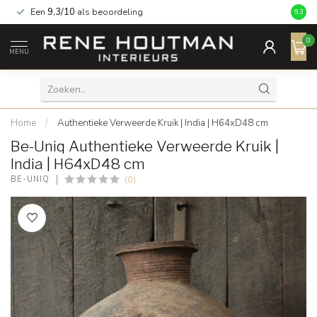
Een
9,3/10
als beoordeling
9.3
0
MENU
Home
/
Authentieke Verweerde Kruik | India | H64xD48 cm
Be-Uniq Authentieke Verweerde Kruik |
India | H64xD48 cm
(0)
BE-UNIQ