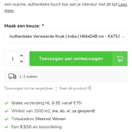
een warme, authentieke touch toe aan je interieur met dit tijd
Lees
meer
.
Maak een keuze:
*
Toevoegen aan winkelwagen
1-2 weken
Toevoegen om te vergelijken
Deel dit product
Gratis
verzending NL & BE vanaf €75!
Winkel van 1500 m2,
ma, do, vr, za geopend!
Totaaladres
Sfeervol Wonen
Een
9,3/10
als beoordeling