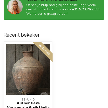
Of heb je hulp nodig bij een bestelling? Neem
gerust contact met ons op via
+31 5 23 265 366
.
We helpen u graag verder!
Recent bekeken
UNIEK ITEM!
BE-UNIQ
Authentieke
Verweerde Kruik | India