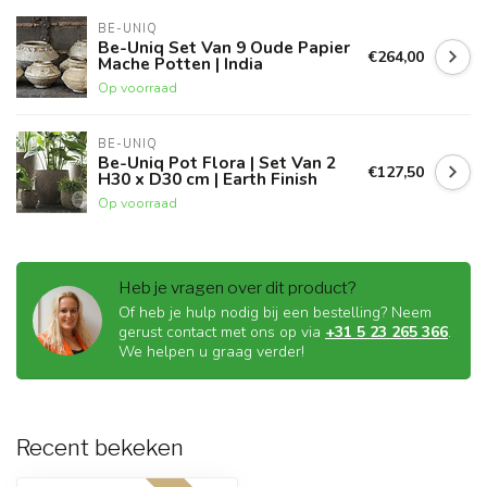
BE-UNIQ
Be-Uniq Set Van 9 Oude Papier
€264,00
Mache Potten | India
Op voorraad
BE-UNIQ
Be-Uniq Pot Flora | Set Van 2
€127,50
H30 x D30 cm | Earth Finish
Op voorraad
Heb je vragen over dit product?
Of heb je hulp nodig bij een bestelling? Neem
gerust contact met ons op via
+31 5 23 265 366
.
We helpen u graag verder!
Recent bekeken