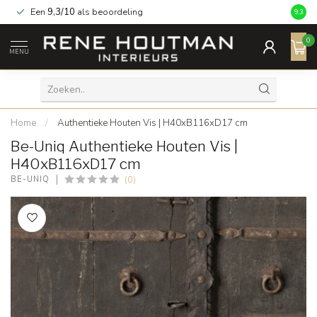
Een
9,3/10
als beoordeling
9.3
0
MENU
Home
/
Authentieke Houten Vis | H40xB116xD17 cm
Be-Uniq Authentieke Houten Vis |
H40xB116xD17 cm
(0)
BE-UNIQ